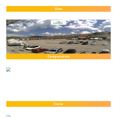
Orte
Campocatino
Siena