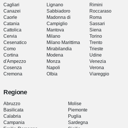
Cagliari
Lignano
Rimini
Canazei
Sabbiadoro
Roccaraso
Caorle
Madonna di
Roma
Catania
Campiglio
Sassari
Cattolica
Mantova
Siena
Cervia
Milano
Torino
Cesenatico
Milano Marittima
Trento
Como
Mirabilandia
Trieste
Cortina
Modena
Udine
d'Ampezzo
Monza
Venezia
Cosenza
Napoli
Verona
Cremona
Olbia
Viareggio
Regione
Abruzzo
Molise
Basilicata
Piemonte
Calabria
Puglia
Campania
Sardegna