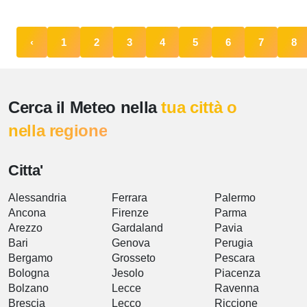
‹
1
2
3
4
5
6
7
8
Cerca il Meteo nella
tua città o
nella regione
Citta'
Alessandria
Ferrara
Palermo
Ancona
Firenze
Parma
Arezzo
Gardaland
Pavia
Bari
Genova
Perugia
Bergamo
Grosseto
Pescara
Bologna
Jesolo
Piacenza
Bolzano
Lecce
Ravenna
Brescia
Lecco
Riccione