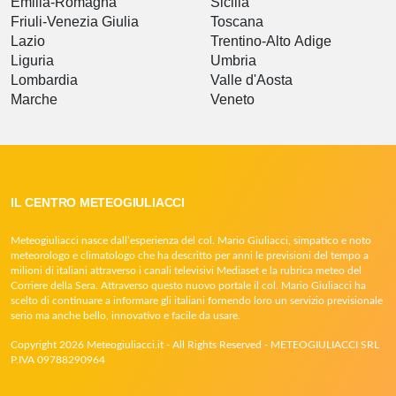
Emilia-Romagna
Sicilia
Friuli-Venezia Giulia
Toscana
Lazio
Trentino-Alto Adige
Liguria
Umbria
Lombardia
Valle d'Aosta
Marche
Veneto
IL CENTRO METEOGIULIACCI
Meteogiuliacci nasce dall’esperienza del col. Mario Giuliacci, simpatico e noto
meteorologo e climatologo che ha descritto per anni le previsioni del tempo a
milioni di italiani attraverso i canali televisivi Mediaset e la rubrica meteo del
Corriere della Sera. Attraverso questo nuovo portale il col. Mario Giuliacci ha
scelto di continuare a informare gli italiani fornendo loro un servizio previsionale
serio ma anche bello, innovativo e facile da usare.
Copyright 2026 Meteogiuliacci.it - All Rights Reserved - METEOGIULIACCI SRL
P.IVA 09788290964