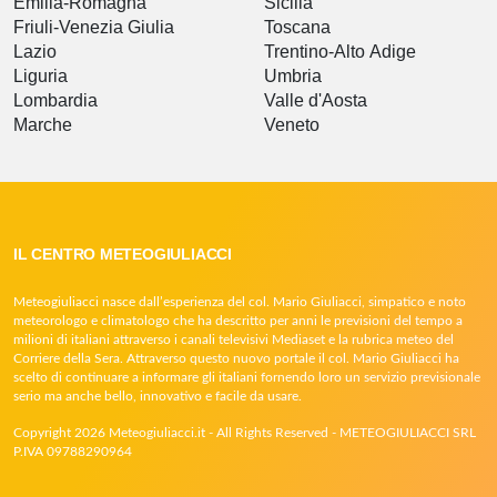
Emilia-Romagna
Sicilia
Friuli-Venezia Giulia
Toscana
Lazio
Trentino-Alto Adige
Liguria
Umbria
Lombardia
Valle d'Aosta
Marche
Veneto
IL CENTRO METEOGIULIACCI
Meteogiuliacci nasce dall’esperienza del col. Mario Giuliacci, simpatico e noto
meteorologo e climatologo che ha descritto per anni le previsioni del tempo a
milioni di italiani attraverso i canali televisivi Mediaset e la rubrica meteo del
Corriere della Sera. Attraverso questo nuovo portale il col. Mario Giuliacci ha
scelto di continuare a informare gli italiani fornendo loro un servizio previsionale
serio ma anche bello, innovativo e facile da usare.
Copyright 2026 Meteogiuliacci.it - All Rights Reserved - METEOGIULIACCI SRL
P.IVA 09788290964