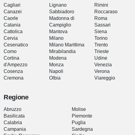
Cagliari
Lignano
Rimini
Canazei
Sabbiadoro
Roccaraso
Caorle
Madonna di
Roma
Catania
Campiglio
Sassari
Cattolica
Mantova
Siena
Cervia
Milano
Torino
Cesenatico
Milano Marittima
Trento
Como
Mirabilandia
Trieste
Cortina
Modena
Udine
d'Ampezzo
Monza
Venezia
Cosenza
Napoli
Verona
Cremona
Olbia
Viareggio
Regione
Abruzzo
Molise
Basilicata
Piemonte
Calabria
Puglia
Campania
Sardegna