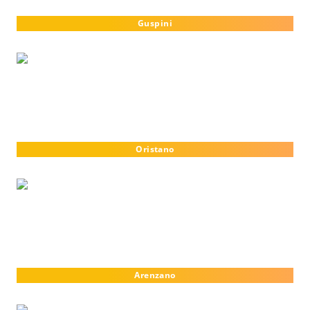
Guspini
Oristano
Arenzano