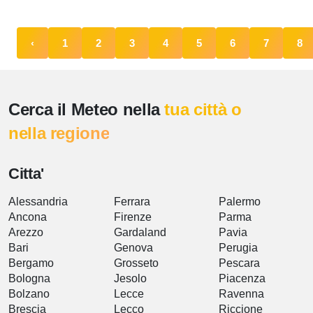
‹
1
2
3
4
5
6
7
8
Cerca il Meteo nella
tua città o
nella regione
Citta'
Alessandria
Ferrara
Palermo
Ancona
Firenze
Parma
Arezzo
Gardaland
Pavia
Bari
Genova
Perugia
Bergamo
Grosseto
Pescara
Bologna
Jesolo
Piacenza
Bolzano
Lecce
Ravenna
Brescia
Lecco
Riccione