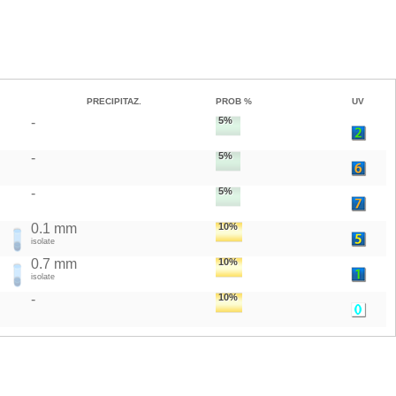
PRECIPITAZ.
PROB %
UV
-
5%
-
5%
-
5%
0.1 mm
10%
isolate
0.7 mm
10%
isolate
-
10%