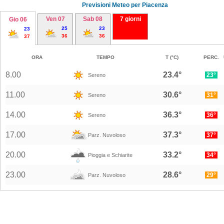
Previsioni Meteo per
Piacenza
Ven 07
Sab 08
7 giorni
Gio 06
25
23
23
36
36
37
ORA
TEMPO
T (°C)
PERC.
8.00
23.4°
23°
Sereno
11.00
30.6°
31°
Sereno
14.00
36.3°
36°
Sereno
17.00
37.3°
37°
Parz. Nuvoloso
20.00
33.2°
34°
Pioggia e Schiarite
23.00
28.6°
29°
Parz. Nuvoloso