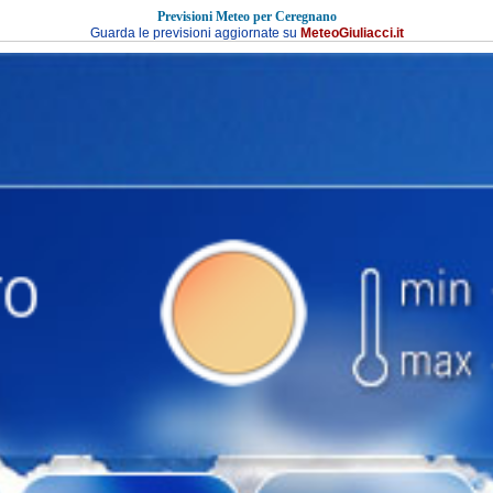
Previsioni Meteo per
Ceregnano
Guarda le previsioni aggiornate su
MeteoGiuliacci.it