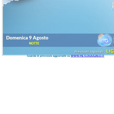
Guarda le previsioni aggiornate su
WWW.METEOGIULIACCI.IT