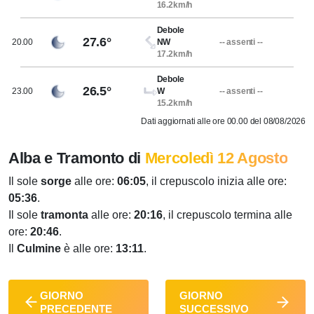
16.2km/h
Debole
27.6°
20.00
NW
-- assenti --
17.2km/h
Debole
26.5°
23.00
W
-- assenti --
15.2km/h
Dati aggiornati alle ore 00.00 del 08/08/2026
Alba e Tramonto di
Mercoledì 12 Agosto
Il sole
sorge
alle ore:
06:05
, il crepuscolo inizia alle ore:
05:36
.
Il sole
tramonta
alle ore:
20:16
, il crepuscolo termina alle
ore:
20:46
.
Il
Culmine
è alle ore:
13:11
.
GIORNO
GIORNO
PRECEDENTE
SUCCESSIVO