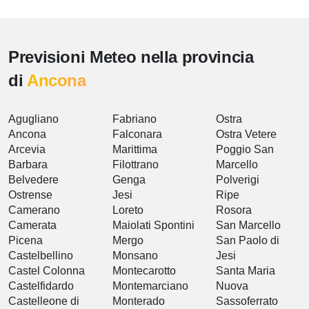
Previsioni Meteo nella provincia
di
Ancona
Agugliano
Fabriano
Ostra
Ancona
Falconara
Ostra Vetere
Arcevia
Marittima
Poggio San
Barbara
Filottrano
Marcello
Belvedere
Genga
Polverigi
Ostrense
Jesi
Ripe
Camerano
Loreto
Rosora
Camerata
Maiolati Spontini
San Marcello
Picena
Mergo
San Paolo di
Castelbellino
Monsano
Jesi
Castel Colonna
Montecarotto
Santa Maria
Castelfidardo
Montemarciano
Nuova
Castelleone di
Monterado
Sassoferrato