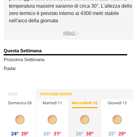
temperatura massimi saranno di circa 30°. L'altezza dello
zero termico è previsto intorno ai 4300 metri stabile
nell'arco della giornata
riduci
Questa Settimana
Prossima Settimana
Radar
OGGI
PROSSIMI GIORNI
Domenica 09
Lunedì 10
Martedì 11
Mercoledì 12
Giovedì 13
24°
25°
29°
31°
26°
31°
26°
30°
25°
29°