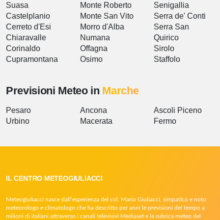
Suasa
Monte Roberto
Senigallia
Castelplanio
Monte San Vito
Serra de' Conti
Cerreto d'Esi
Morro d'Alba
Serra San
Chiaravalle
Numana
Quirico
Corinaldo
Offagna
Sirolo
Cupramontana
Osimo
Staffolo
Previsioni Meteo in
Marche
Pesaro
Ancona
Ascoli Piceno
Urbino
Macerata
Fermo
IL CENTRO METEOGIULIACCI
Meteogiuliacci nasce dall’esperienza del col. Mario Giuliacci, simpatico e noto
meteorologo e climatologo che ha descritto per anni le previsioni del tempo a
milioni di italiani attraverso i canali televisivi Mediaset e la rubrica meteo del