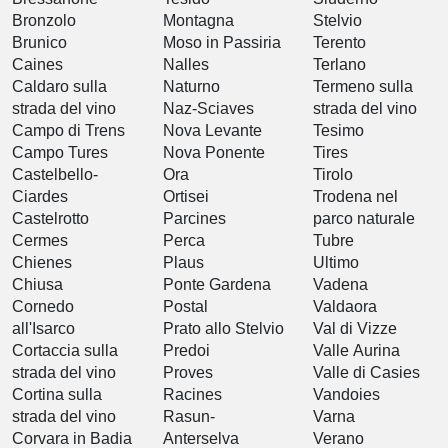
Bronzolo
Montagna
Stelvio
Brunico
Moso in Passiria
Terento
Caines
Nalles
Terlano
Caldaro sulla
Naturno
Termeno sulla
strada del vino
Naz-Sciaves
strada del vino
Campo di Trens
Nova Levante
Tesimo
Campo Tures
Nova Ponente
Tires
Castelbello-
Ora
Tirolo
Ciardes
Ortisei
Trodena nel
Castelrotto
Parcines
parco naturale
Cermes
Perca
Tubre
Chienes
Plaus
Ultimo
Chiusa
Ponte Gardena
Vadena
Cornedo
Postal
Valdaora
all'Isarco
Prato allo Stelvio
Val di Vizze
Cortaccia sulla
Predoi
Valle Aurina
strada del vino
Proves
Valle di Casies
Cortina sulla
Racines
Vandoies
strada del vino
Rasun-
Varna
Corvara in Badia
Anterselva
Verano