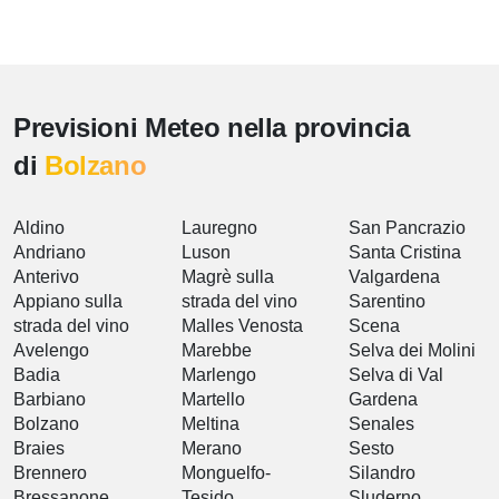
Previsioni Meteo nella provincia
di
Bolzano
Aldino
Lauregno
San Pancrazio
Andriano
Luson
Santa Cristina
Anterivo
Magrè sulla
Valgardena
Appiano sulla
strada del vino
Sarentino
strada del vino
Malles Venosta
Scena
Avelengo
Marebbe
Selva dei Molini
Badia
Marlengo
Selva di Val
Barbiano
Martello
Gardena
Bolzano
Meltina
Senales
Braies
Merano
Sesto
Brennero
Monguelfo-
Silandro
Bressanone
Tesido
Sluderno