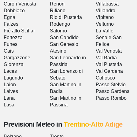
Curon Venosta
Renon
Villabassa
Dobbiaco
Rifiano
Villandro
Egna
Rio di Pusteria
Vipiteno
Falzes
Rodengo
Velturno
Fiè allo Sciliar
Salorno
La Valle
Fortezza
San Candido
Senale-San
Funes
San Genesio
Felice
Gais
Atesino
Val Venosta
Gargazzone
San Leonardo in
Val Badia
Glorenza
Passiria
Val Pusteria
Laces
San Lorenzo di
Val Gardena
Lagundo
Sebato
Colfosco
Laion
San Martino in
Passo Stelvio
Laives
Badia
Passo Gardena
Lana
San Martino in
Passo Rombo
Lasa
Passiria
Previsioni Meteo in
Trentino-Alto Adige
Bolzano
Trento