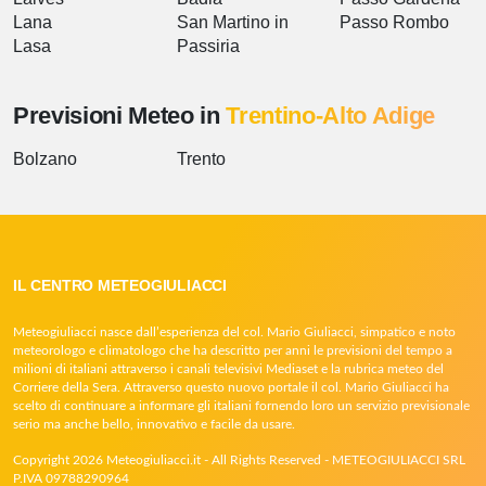
Lana
San Martino in
Passo Rombo
Lasa
Passiria
Previsioni Meteo in
Trentino-Alto Adige
Bolzano
Trento
IL CENTRO METEOGIULIACCI
Meteogiuliacci nasce dall’esperienza del col. Mario Giuliacci, simpatico e noto
meteorologo e climatologo che ha descritto per anni le previsioni del tempo a
milioni di italiani attraverso i canali televisivi Mediaset e la rubrica meteo del
Corriere della Sera. Attraverso questo nuovo portale il col. Mario Giuliacci ha
scelto di continuare a informare gli italiani fornendo loro un servizio previsionale
serio ma anche bello, innovativo e facile da usare.
Copyright 2026 Meteogiuliacci.it - All Rights Reserved - METEOGIULIACCI SRL
P.IVA 09788290964