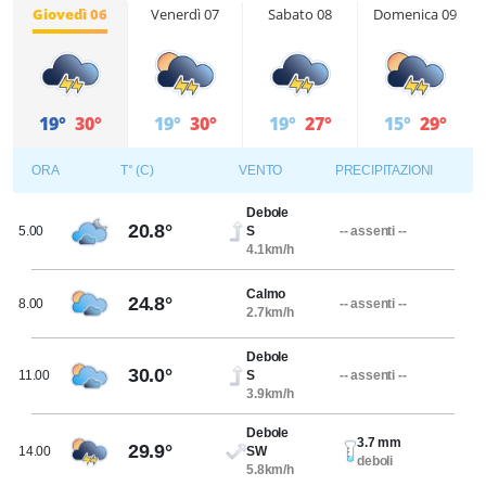
Giovedì 06
Venerdì 07
Sabato 08
Domenica 09
19°
30°
19°
30°
19°
27°
15°
29°
ORA
T° (C)
VENTO
PRECIPITAZIONI
Debole
20.8°
5.00
S
-- assenti --
4.1km/h
Calmo
24.8°
8.00
-- assenti --
2.7km/h
Debole
30.0°
11.00
S
-- assenti --
3.9km/h
Debole
3.7 mm
29.9°
14.00
SW
deboli
5.8km/h