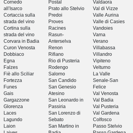
Cornedo
Postal
Valdaora
all'Isarco
Prato allo Stelvio
Val di Vizze
Cortaccia sulla
Predoi
Valle Aurina
strada del vino
Proves
Valle di Casies
Cortina sulla
Racines
Vandoies
strada del vino
Rasun-
Varna
Corvara in Badia
Anterselva
Verano
Curon Venosta
Renon
Villabassa
Dobbiaco
Rifiano
Villandro
Egna
Rio di Pusteria
Vipiteno
Falzes
Rodengo
Velturno
Fiè allo Sciliar
Salorno
La Valle
Fortezza
San Candido
Senale-San
Funes
San Genesio
Felice
Gais
Atesino
Val Venosta
Gargazzone
San Leonardo in
Val Badia
Glorenza
Passiria
Val Pusteria
Laces
San Lorenzo di
Val Gardena
Lagundo
Sebato
Colfosco
Laion
San Martino in
Passo Stelvio
Laives
Badia
Passo Gardena