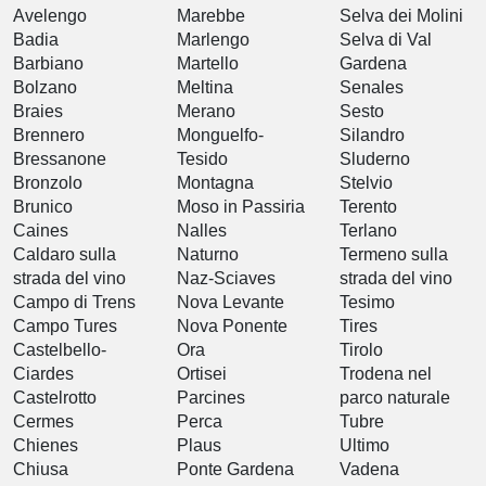
Avelengo
Marebbe
Selva dei Molini
Badia
Marlengo
Selva di Val
Barbiano
Martello
Gardena
Bolzano
Meltina
Senales
Braies
Merano
Sesto
Brennero
Monguelfo-
Silandro
Bressanone
Tesido
Sluderno
Bronzolo
Montagna
Stelvio
Brunico
Moso in Passiria
Terento
Caines
Nalles
Terlano
Caldaro sulla
Naturno
Termeno sulla
strada del vino
Naz-Sciaves
strada del vino
Campo di Trens
Nova Levante
Tesimo
Campo Tures
Nova Ponente
Tires
Castelbello-
Ora
Tirolo
Ciardes
Ortisei
Trodena nel
Castelrotto
Parcines
parco naturale
Cermes
Perca
Tubre
Chienes
Plaus
Ultimo
Chiusa
Ponte Gardena
Vadena