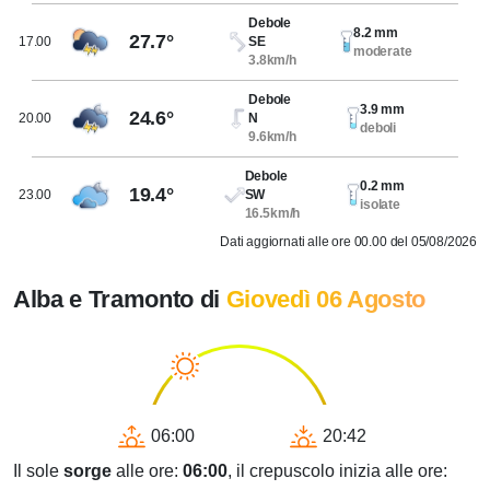
Debole
8.2 mm
27.7°
17.00
SE
moderate
3.8km/h
Debole
3.9 mm
24.6°
20.00
N
deboli
9.6km/h
Debole
0.2 mm
19.4°
23.00
SW
isolate
16.5km/h
Dati aggiornati alle ore 00.00 del 05/08/2026
Alba e Tramonto di
Giovedì 06 Agosto
06:00
20:42
Il sole
sorge
alle ore:
06:00
, il crepuscolo inizia alle ore: