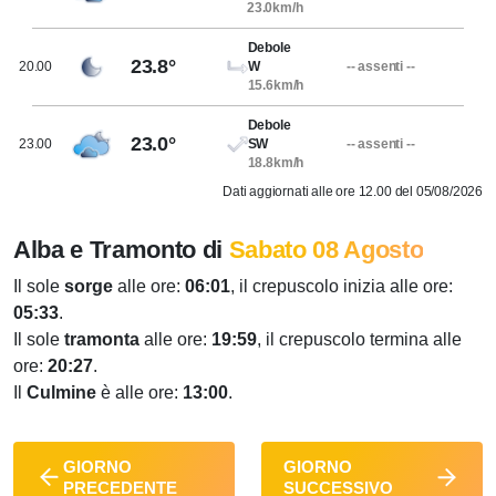
23.0km/h
Debole
23.8°
20.00
W
-- assenti --
15.6km/h
Debole
23.0°
23.00
SW
-- assenti --
18.8km/h
Dati aggiornati alle ore 12.00 del 05/08/2026
Alba e Tramonto di
Sabato 08 Agosto
Il sole
sorge
alle ore:
06:01
, il crepuscolo inizia alle ore:
05:33
.
Il sole
tramonta
alle ore:
19:59
, il crepuscolo termina alle
ore:
20:27
.
Il
Culmine
è alle ore:
13:00
.
GIORNO
GIORNO
PRECEDENTE
SUCCESSIVO