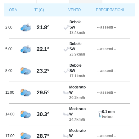
ORA
T° (C)
VENTO
PRECIPITAZIONI
Debole
21.8°
2.00
SW
-- assenti --
17.4km/h
Debole
22.1°
5.00
SW
-- assenti --
23.9km/h
Debole
23.2°
8.00
SW
-- assenti --
17.1km/h
Moderato
29.5°
11.00
W
-- assenti --
20.1km/h
Moderato
0.1 mm
30.3°
14.00
W
isolate
24.7km/h
Moderato
28.7°
17.00
W
-- assenti --