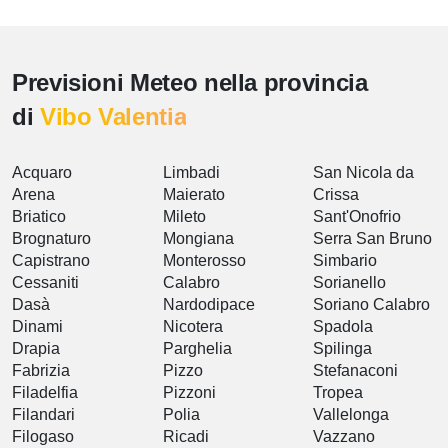
Previsioni Meteo nella provincia
di
Vibo Valentia
Acquaro
Limbadi
San Nicola da
Arena
Maierato
Crissa
Briatico
Mileto
Sant'Onofrio
Brognaturo
Mongiana
Serra San Bruno
Capistrano
Monterosso
Simbario
Cessaniti
Calabro
Sorianello
Dasà
Nardodipace
Soriano Calabro
Dinami
Nicotera
Spadola
Drapia
Parghelia
Spilinga
Fabrizia
Pizzo
Stefanaconi
Filadelfia
Pizzoni
Tropea
Filandari
Polia
Vallelonga
Filogaso
Ricadi
Vazzano