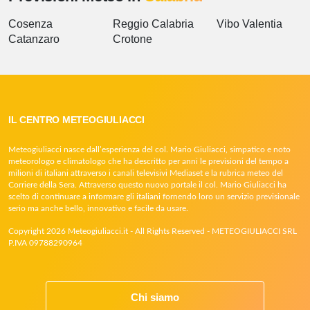
Cosenza
Reggio Calabria
Vibo Valentia
Catanzaro
Crotone
IL CENTRO METEOGIULIACCI
Meteogiuliacci nasce dall’esperienza del col. Mario Giuliacci, simpatico e noto
meteorologo e climatologo che ha descritto per anni le previsioni del tempo a
milioni di italiani attraverso i canali televisivi Mediaset e la rubrica meteo del
Corriere della Sera. Attraverso questo nuovo portale il col. Mario Giuliacci ha
scelto di continuare a informare gli italiani fornendo loro un servizio previsionale
serio ma anche bello, innovativo e facile da usare.
Copyright 2026 Meteogiuliacci.it - All Rights Reserved - METEOGIULIACCI SRL
P.IVA 09788290964
Chi siamo