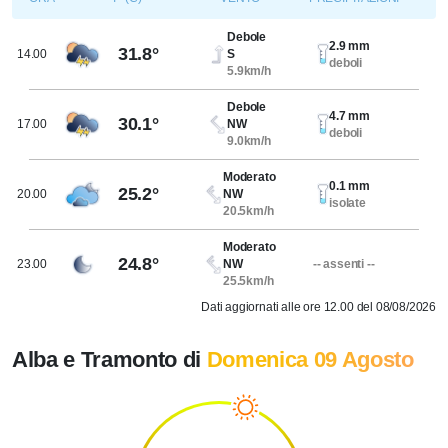
Debole
2.9 mm
31.8°
14.00
S
deboli
5.9km/h
Debole
4.7 mm
30.1°
17.00
NW
deboli
9.0km/h
Moderato
0.1 mm
25.2°
20.00
NW
isolate
20.5km/h
Moderato
24.8°
23.00
NW
-- assenti --
25.5km/h
Dati aggiornati alle ore 12.00 del 08/08/2026
Alba e Tramonto di
Domenica 09 Agosto