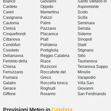
Bianco
Giovanni
Santo Stefano in
Cardeto
Oppido
Aspromonte
Careri
Mamertina
Scido
Casignana
Palizzi
Scilla
Caulonia
Palmi
Seminara
Ciminà
Pazzano
Serrata
Cinquefrondi
Placanica
Siderno
Cittanova
Platì
Sinopoli
Condofuri
Polistena
Staiti
Cosoleto
Portigliola
Stignano
Delianuova
Reggio Calabria
Stilo
Feroleto della
Riace
Taurianova
Chiesa
Rizziconi
Terranova Sappo
Ferruzzano
Roccaforte del
Minulio
Fiumara
Greco
Varapodio
Galatro
Roccella Ionica
Villa San
Gerace
Roghudi
Giovanni
Giffone
Rosarno
San Ferdinando
Previsioni Meteo in
Calabria