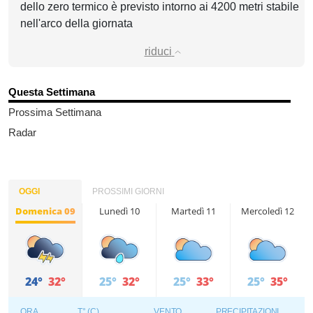
dello zero termico è previsto intorno ai 4200 metri stabile
nell'arco della giornata
riduci
Questa Settimana
Prossima Settimana
Radar
OGGI
PROSSIMI GIORNI
Domenica 09
Lunedì 10
Martedì 11
Mercoledì 12
24°
32°
25°
32°
25°
33°
25°
35°
ORA
T° (C)
VENTO
PRECIPITAZIONI