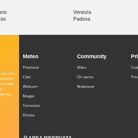
uno
Venezia
iso
Padova
Meteo
Community
Pr
Previsioni
Video
Cook
,
o per anni
Citta'
Chi siamo
Priv
televisivi
rso questo
Webcam
Redazione
a
serio ma
Mappe
Terremoti
Diretta