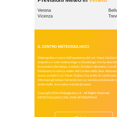
Verona
Bell
Vicenza
Trev
IL CENTRO METEOGIULIACCI
Meteogiuliacci nasce dall’esperienza del col. Mario Giuliacci
simpatico e noto meteorologo e climatologo che ha descritt
le previsioni del tempo a milioni di italiani attraverso i canali 
Mediaset e la rubrica meteo del Corriere della Sera. Attrave
nuovo portale il col. Mario Giuliacci ha scelto di continuare 
informare gli italiani fornendo loro un servizio previsionale 
anche bello, innovativo e facile da usare.
Copyright 2026 Meteogiuliacci.it - All Rights Reserved -
METEOGIULIACCI SRL P.IVA 09788290964