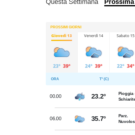
Questa Settimana
Prossima
PROSSIMI GIORNI
Giovedì 13
Venerdì 14
Sabato 15
23°
39°
24°
39°
22°
34°
ORA
T° (C)
Pioggia 
23.2°
00.00
Schiarit
Parz.
35.7°
06.00
Nuvolo