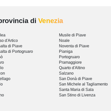
provincia di
Venezia
lea
Musile di Piave
so d'Artico
Noale
alta di Piave
Noventa di Piave
alta di Portogruaro
Pianiga
sò
Portogruaro
ro
Pramaggiore
lo
Quarto d'Altino
con
Salzano
ellago
San Donà di Piave
lo
San Michele al Tagliamento
Santa Maria di Sala
no
San Stino di Livenza