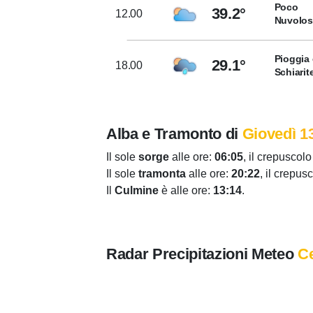
Poco
39.2°
12.00
Nuvolo
Pioggia 
29.1°
18.00
Schiarit
Alba e Tramonto di
Giovedì 1
Il sole
sorge
alle ore:
06:05
, il crepuscolo
Il sole
tramonta
alle ore:
20:22
, il crepus
Il
Culmine
è alle ore:
13:14
.
Radar Precipitazioni Meteo
C