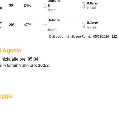
Debole
0.0mm
39°
24%
S
so
isolate
7km/h
Debole
e
0.1mm
29°
47%
E
e
isolate
3km/h
Dati aggiornati alle ore Run del 05/08/2026 - 12Z
3 Agosto
 inizia alle ore:
05:34
.
colo termina alle ore:
20:53
.
eggia