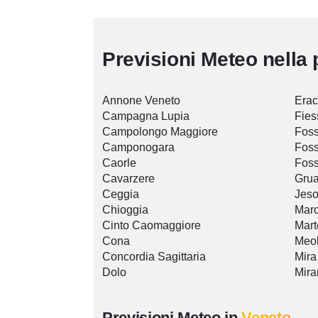
Previsioni Meteo nella 
Annone Veneto
Erac
Campagna Lupia
Fies
Campolongo Maggiore
Foss
Camponogara
Foss
Caorle
Fos
Cavarzere
Grua
Ceggia
Jeso
Chioggia
Mar
Cinto Caomaggiore
Mart
Cona
Meo
Concordia Sagittaria
Mira
Dolo
Mira
Previsioni Meteo in
Veneto