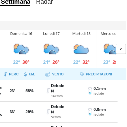
 Settimana
Radar
Domenica 16
Lunedì 17
Martedì 18
Mercoledì 19
>
22°
30°
21°
26°
22°
32°
23°
29°
PERC.
UM.
VENTO
PRECIPITAZIONI
Debole
e
0.1mm
23°
58%
N
e
isolate
14km/h
Debole
0.0mm
36°
29%
N
so
isolate
5km/h