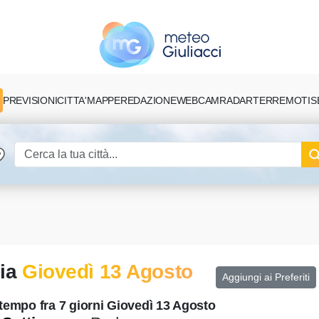
PREVISIONI
CITTA'
MAPPE
REDAZIONE
TERREMOTI
S
WEBCAM
RADAR
i
gia
Giovedì 13 Agosto
Aggiungi ai Preferiti
 tempo fra 7 giorni Giovedì 13 Agosto