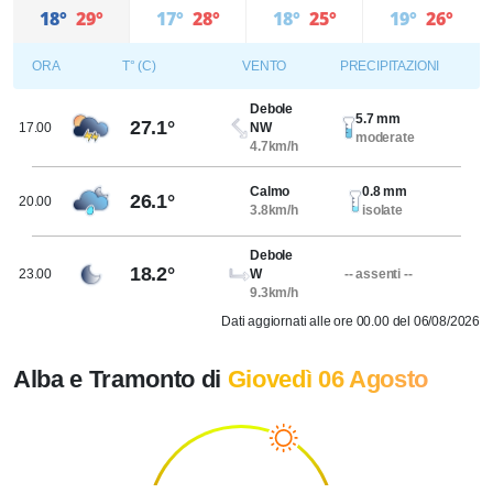
18°
29°
17°
28°
18°
25°
19°
26°
ORA
T° (C)
VENTO
PRECIPITAZIONI
Debole
5.7 mm
27.1°
17.00
NW
moderate
4.7km/h
Calmo
0.8 mm
26.1°
20.00
3.8km/h
isolate
Debole
18.2°
23.00
W
-- assenti --
9.3km/h
Dati aggiornati alle ore 00.00 del 06/08/2026
Alba e Tramonto di
Giovedì 06 Agosto