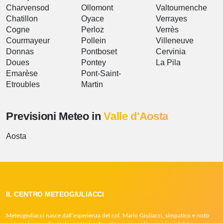
Charvensod
Ollomont
Valtournenche
Chatillon
Oyace
Verrayes
Cogne
Perloz
Verrès
Courmayeur
Pollein
Villeneuve
Donnas
Pontboset
Cervinia
Doues
Pontey
La Pila
Emarèse
Pont-Saint-
Etroubles
Martin
Previsioni Meteo in
Valle d'Aosta
Aosta
IL CENTRO METEOGIULIACCI
Meteogiuliacci nasce dall’esperienza del col. Mario Giuliacci, simpatico e noto