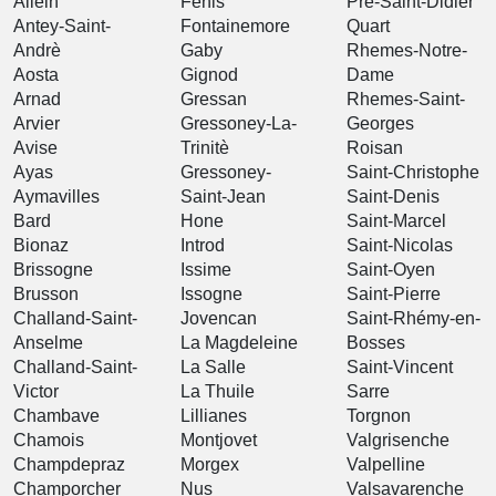
Allein
Fénis
Prè-Saint-Didier
Antey-Saint-
Fontainemore
Quart
Andrè
Gaby
Rhemes-Notre-
Aosta
Gignod
Dame
Arnad
Gressan
Rhemes-Saint-
Arvier
Gressoney-La-
Georges
Avise
Trinitè
Roisan
Ayas
Gressoney-
Saint-Christophe
Aymavilles
Saint-Jean
Saint-Denis
Bard
Hone
Saint-Marcel
Bionaz
Introd
Saint-Nicolas
Brissogne
Issime
Saint-Oyen
Brusson
Issogne
Saint-Pierre
Challand-Saint-
Jovencan
Saint-Rhémy-en-
Anselme
La Magdeleine
Bosses
Challand-Saint-
La Salle
Saint-Vincent
Victor
La Thuile
Sarre
Chambave
Lillianes
Torgnon
Chamois
Montjovet
Valgrisenche
Champdepraz
Morgex
Valpelline
Champorcher
Nus
Valsavarenche