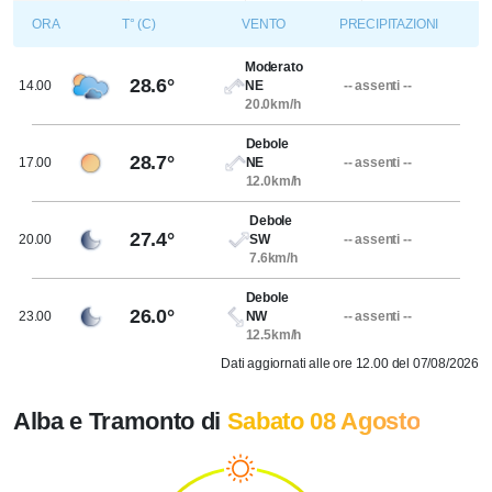
ORA
T° (C)
VENTO
PRECIPITAZIONI
Moderato
28.6°
14.00
NE
-- assenti --
20.0km/h
Debole
28.7°
17.00
NE
-- assenti --
12.0km/h
Debole
27.4°
20.00
SW
-- assenti --
7.6km/h
Debole
26.0°
23.00
NW
-- assenti --
12.5km/h
Dati aggiornati alle ore 12.00 del 07/08/2026
Alba e Tramonto di
Sabato 08 Agosto