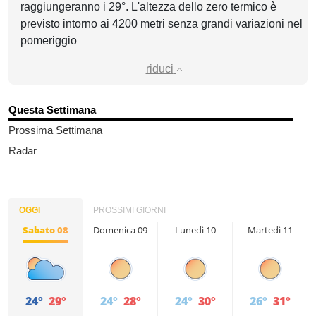
raggiungeranno i 29°. L'altezza dello zero termico è
previsto intorno ai 4200 metri senza grandi variazioni nel
pomeriggio
riduci
Questa Settimana
Prossima Settimana
Radar
OGGI
PROSSIMI GIORNI
Sabato 08
Domenica 09
Lunedì 10
Martedì 11
24°
29°
24°
28°
24°
30°
26°
31°