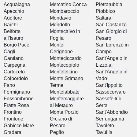
Acqualagna
Mercatino Conca
Pietrarubbia
Apecchio
Mombaroccio
Piobbico
Auditore
Mondavio
Saltara
Barchi
Mondolfo
San Costanzo
Belforte
Montecalvo in
San Giorgio di
all'Isauro
Foglia
Pesaro
Borgo Pace
Monte
San Lorenzo in
Cagli
Cerignone
Campo
Cantiano
Monteciccardo
Sant'Angelo in
Carpegna
Montecopiolo
Lizzola
Cartoceto
Montefelcino
Sant'Angelo in
Colbordolo
Monte Grimano
Vado
Fano
Terme
Sant'Ippolito
Fermignano
Montelabbate
Sassocorvaro
Fossombrone
Montemaggiore
Sassofeltrio
Fratte Rosa
al Metauro
Serra
Frontino
Monte Porzio
Sant'Abbondio
Frontone
Orciano di
Serrungarina
Gabicce Mare
Pesaro
Tavoleto
Gradara
Peglio
Tavullia