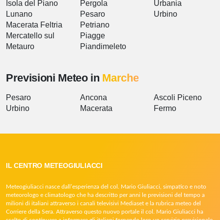
Isola del Piano
Pergola
Urbania
Lunano
Pesaro
Urbino
Macerata Feltria
Petriano
Mercatello sul
Piagge
Metauro
Piandimeleto
Previsioni Meteo in
Marche
Pesaro
Ancona
Ascoli Piceno
Urbino
Macerata
Fermo
IL CENTRO METEOGIULIACCI
Meteogiuliacci nasce dall’esperienza del col. Mario Giuliacci, simpatico e noto
meteorologo e climatologo che ha descritto per anni le previsioni del tempo a
milioni di italiani attraverso i canali televisivi Mediaset e la rubrica meteo del
Corriere della Sera. Attraverso questo nuovo portale il col. Mario Giuliacci ha
scelto di continuare a informare gli italiani fornendo loro un servizio previsionale