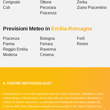
Cerignale
Ottone
Zerba
Coli
Pecorara
Ziano Piacentino
Piacenza
Previsioni Meteo in
Emilia-Romagna
Piacenza
Bologna
Forlì
Parma
Ferrara
Rimini
Reggio Emilia
Ravenna
Modena
Cesena
IL CENTRO METEOGIULIACCI
Meteogiuliacci nasce dall’esperienza del col. Mario Giuliacci, simpatico e noto
meteorologo e climatologo che ha descritto per anni le previsioni del tempo a
milioni di italiani attraverso i canali televisivi Mediaset e la rubrica meteo del
Corriere della Sera. Attraverso questo nuovo portale il col. Mario Giuliacci ha