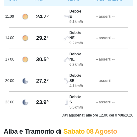
Debole
24.7°
11.00
E
-- assenti --
9.1km/h
Debole
29.2°
14.00
NE
-- assenti --
9.2km/h
Debole
30.5°
17.00
NE
-- assenti --
6.7km/h
Debole
27.2°
20.00
SE
-- assenti --
4.1km/h
Debole
23.9°
23.00
S
-- assenti --
5.5km/h
Dati aggiornati alle ore 12.00 del 07/08/2026
Alba e Tramonto di
Sabato 08 Agosto