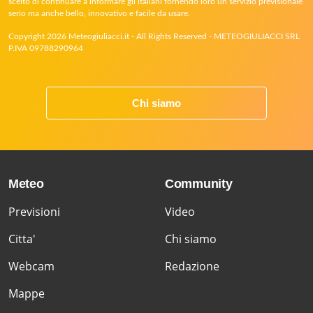
scelto di continuare a informare gli italiani fornendo loro un servizio previsionale
serio ma anche bello, innovativo e facile da usare.
Copyright 2026 Meteogiuliacci.it - All Rights Reserved - METEOGIULIACCI SRL
P.IVA 09788290964
Chi siamo
Meteo
Community
Previsioni
Video
Citta'
Chi siamo
Webcam
Redazione
Mappe