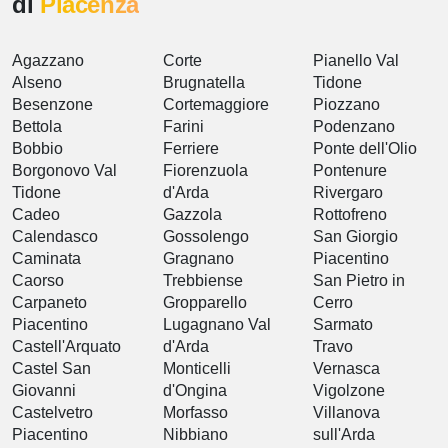
di
Piacenza
Agazzano
Corte
Pianello Val
Alseno
Brugnatella
Tidone
Besenzone
Cortemaggiore
Piozzano
Bettola
Farini
Podenzano
Bobbio
Ferriere
Ponte dell'Olio
Borgonovo Val
Fiorenzuola
Pontenure
Tidone
d'Arda
Rivergaro
Cadeo
Gazzola
Rottofreno
Calendasco
Gossolengo
San Giorgio
Caminata
Gragnano
Piacentino
Caorso
Trebbiense
San Pietro in
Carpaneto
Gropparello
Cerro
Piacentino
Lugagnano Val
Sarmato
Castell'Arquato
d'Arda
Travo
Castel San
Monticelli
Vernasca
Giovanni
d'Ongina
Vigolzone
Castelvetro
Morfasso
Villanova
Piacentino
Nibbiano
sull'Arda