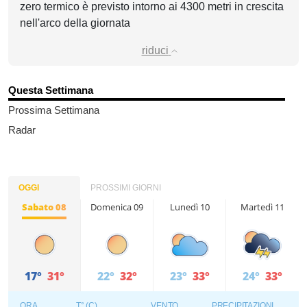
zero termico è previsto intorno ai 4300 metri in crescita
nell'arco della giornata
riduci
Questa Settimana
Prossima Settimana
Radar
OGGI
PROSSIMI GIORNI
Sabato 08
Domenica 09
Lunedì 10
Martedì 11
17°
31°
22°
32°
23°
33°
24°
33°
ORA
T° (C)
VENTO
PRECIPITAZIONI