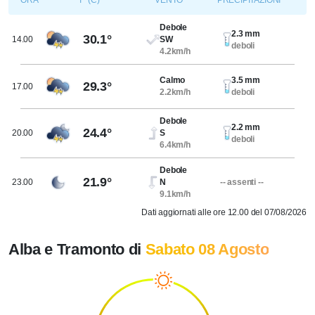
ORA
T° (C)
VENTO
PRECIPITAZIONI
Debole
2.3 mm
30.1°
14.00
SW
deboli
4.2km/h
Calmo
3.5 mm
29.3°
17.00
2.2km/h
deboli
Debole
2.2 mm
24.4°
20.00
S
deboli
6.4km/h
Debole
21.9°
23.00
N
-- assenti --
9.1km/h
Dati aggiornati alle ore 12.00 del 07/08/2026
Alba e Tramonto di
Sabato 08 Agosto