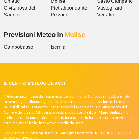
Chiauci
Molise
Sesto Campano
Civitanova del
Pietrabbondante
Vastogirardi
Sannio
Pizzone
Venafro
Previsioni Meteo in
Molise
Campobasso
Isernia
IL CENTRO METEOGIULIACCI
Meteogiuliacci nasce dall’esperienza del col. Mario Giuliacci, simpatico e noto
meteorologo e climatologo che ha descritto per anni le previsioni del tempo a
milioni di italiani attraverso i canali televisivi Mediaset e la rubrica meteo del
Corriere della Sera. Attraverso questo nuovo portale il col. Mario Giuliacci ha
scelto di continuare a informare gli italiani fornendo loro un servizio previsionale
serio ma anche bello, innovativo e facile da usare.
Copyright 2026 Meteogiuliacci.it - All Rights Reserved - METEOGIULIACCI SRL
P.IVA 09788290964