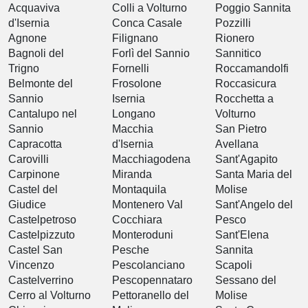
Acquaviva
Colli a Volturno
Poggio Sannita
d'Isernia
Conca Casale
Pozzilli
Agnone
Filignano
Rionero
Bagnoli del
Forlì del Sannio
Sannitico
Trigno
Fornelli
Roccamandolfi
Belmonte del
Frosolone
Roccasicura
Sannio
Isernia
Rocchetta a
Cantalupo nel
Longano
Volturno
Sannio
Macchia
San Pietro
Capracotta
d'Isernia
Avellana
Carovilli
Macchiagodena
Sant'Agapito
Carpinone
Miranda
Santa Maria del
Castel del
Montaquila
Molise
Giudice
Montenero Val
Sant'Angelo del
Castelpetroso
Cocchiara
Pesco
Castelpizzuto
Monteroduni
Sant'Elena
Castel San
Pesche
Sannita
Vincenzo
Pescolanciano
Scapoli
Castelverrino
Pescopennataro
Sessano del
Cerro al Volturno
Pettoranello del
Molise