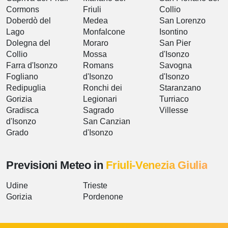
Cormons
Friuli
Collio
Doberdò del
Medea
San Lorenzo
Lago
Monfalcone
Isontino
Dolegna del
Moraro
San Pier
Collio
Mossa
d'Isonzo
Farra d'Isonzo
Romans
Savogna
Fogliano
d'Isonzo
d'Isonzo
Redipuglia
Ronchi dei
Staranzano
Gorizia
Legionari
Turriaco
Gradisca
Sagrado
Villesse
d'Isonzo
San Canzian
Grado
d'Isonzo
Previsioni Meteo in
Friuli-Venezia Giulia
Udine
Trieste
Gorizia
Pordenone