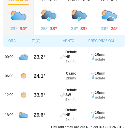
23°
34°
25°
33°
24°
33°
20°
24°
ORA
T° (C)
VENTO
PRECIPITAZIONI
Debole
0.0mm
23.2°
00.00
NE
isolate
4km/h
Calmo
0.0mm
24.1°
06.00
2km/h
isolate
Debole
0.0mm
33.9°
12.00
SW
isolate
5km/h
Debole
0.0mm
29.6°
18.00
NE
isolate
4km/h
Dati aggiornati alle ore Run del 07/08/2026 - 00Z