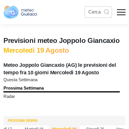
Previsioni meteo Joppolo Giancaxio
Mercoledì 19 Agosto
Meteo Joppolo Giancaxio (AG) le previsioni del
tempo fra 10 giorni Mercoledì 19 Agosto
Questa Settimana
Prossima Settimana
Radar
PROSSIMI GIORNI
nedì 17
Martedì 18
Mercoledì 19
Giovedì 20
Venerd