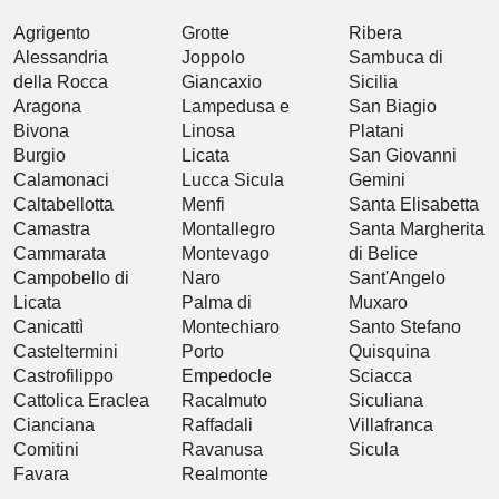
Agrigento
Grotte
Ribera
Alessandria
Joppolo
Sambuca di
della Rocca
Giancaxio
Sicilia
Aragona
Lampedusa e
San Biagio
Bivona
Linosa
Platani
Burgio
Licata
San Giovanni
Calamonaci
Lucca Sicula
Gemini
Caltabellotta
Menfi
Santa Elisabetta
Camastra
Montallegro
Santa Margherita
Cammarata
Montevago
di Belice
Campobello di
Naro
Sant'Angelo
Licata
Palma di
Muxaro
Canicattì
Montechiaro
Santo Stefano
Casteltermini
Porto
Quisquina
Castrofilippo
Empedocle
Sciacca
Cattolica Eraclea
Racalmuto
Siculiana
Cianciana
Raffadali
Villafranca
Comitini
Ravanusa
Sicula
Favara
Realmonte