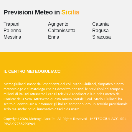
Previsioni Meteo in
Sicilia
Trapani
Agrigento
Catania
Palermo
Caltanissetta
Ragusa
Messina
Enna
Siracusa
IL CENTRO METEOGIULIACCI
Meteogiuliacci nasce dall’esperienza del col. Mario Giuliacci, simpatico e noto
meteorologo e climatologo che ha descritto per anni le previsioni del tempo a
milioni di italiani attraverso i canali televisivi Mediaset e la rubrica meteo del
Corriere della Sera. Attraverso questo nuovo portale il col. Mario Giuliacci ha
scelto di continuare a informare gli italiani fornendo loro un servizio previsionale
serio ma anche bello, innovativo e facile da usare.
Copyright 2026 Meteogiuliacci.it - All Rights Reserved - METEOGIULIACCI SRL
P.IVA 09788290964