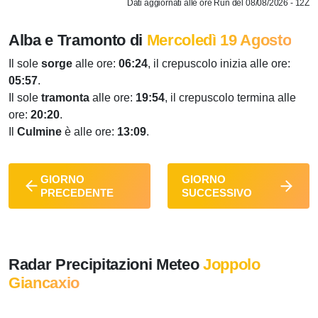
Dati aggiornati alle ore Run del 08/08/2026 - 12Z
Alba e Tramonto di
Mercoledì 19 Agosto
Il sole
sorge
alle ore:
06:24
, il crepuscolo inizia alle ore:
05:57
.
Il sole
tramonta
alle ore:
19:54
, il crepuscolo termina alle
ore:
20:20
.
Il
Culmine
è alle ore:
13:09
.
GIORNO
GIORNO
PRECEDENTE
SUCCESSIVO
Radar Precipitazioni Meteo
Joppolo
Giancaxio