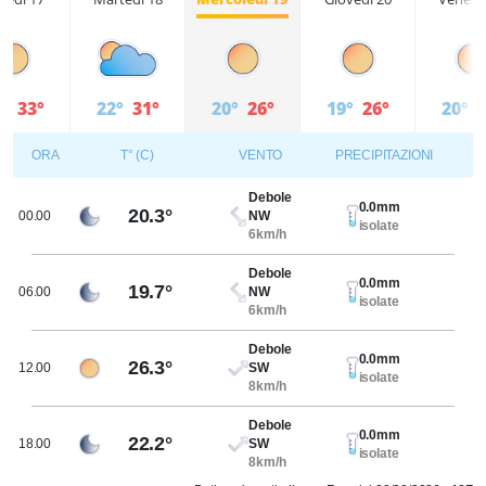
°
33°
22°
31°
20°
26°
19°
26°
20°
2
ORA
T° (C)
VENTO
PRECIPITAZIONI
Debole
0.0mm
20.3°
00.00
NW
isolate
6km/h
Debole
0.0mm
19.7°
06.00
NW
isolate
6km/h
Debole
0.0mm
26.3°
12.00
SW
isolate
8km/h
Debole
0.0mm
22.2°
18.00
SW
isolate
8km/h