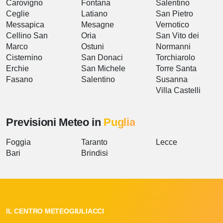
Carovigno
Fontana
Salentino
Ceglie
Latiano
San Pietro
Messapica
Mesagne
Vernotico
Cellino San
Oria
San Vito dei
Marco
Ostuni
Normanni
Cisternino
San Donaci
Torchiarolo
Erchie
San Michele
Torre Santa
Fasano
Salentino
Susanna
Villa Castelli
Previsioni Meteo in
Puglia
Foggia
Taranto
Lecce
Bari
Brindisi
IL CENTRO METEOGIULIACCI