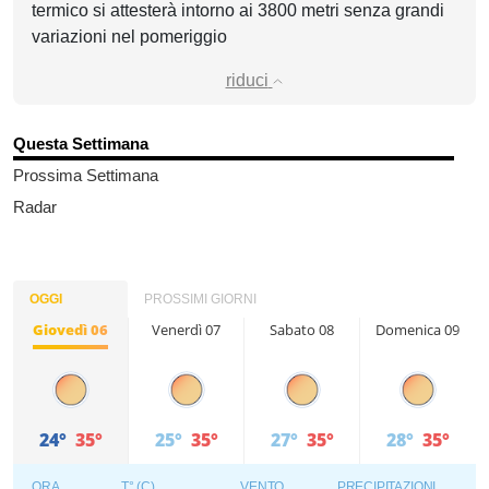
termico si attesterà intorno ai 3800 metri senza grandi
variazioni nel pomeriggio
riduci
Questa Settimana
Prossima Settimana
Radar
OGGI
PROSSIMI GIORNI
Giovedì 06
Venerdì 07
Sabato 08
Domenica 09
24°
35°
25°
35°
27°
35°
28°
35°
ORA
T° (C)
VENTO
PRECIPITAZIONI