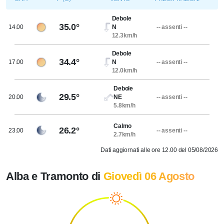
Debole
35.0°
14.00
N
-- assenti --
12.3km/h
Debole
34.4°
17.00
N
-- assenti --
12.0km/h
Debole
29.5°
20.00
NE
-- assenti --
5.8km/h
Calmo
26.2°
23.00
-- assenti --
2.7km/h
Dati aggiornati alle ore 12.00 del 05/08/2026
Alba e Tramonto di
Giovedì 06 Agosto