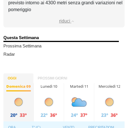
previsto intorno ai 4300 metri senza grandi variazioni nel
pomeriggio
riduci
Questa Settimana
Prossima Settimana
Radar
OGGI
PROSSIMI GIORNI
Domenica 09
Lunedì 10
Martedì 11
Mercoledì 12
20°
33°
22°
36°
24°
37°
23°
36°
ORA
T° (C)
VENTO
PRECIPITAZIONI