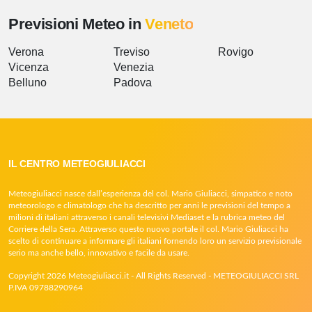
Previsioni Meteo in
Veneto
Verona
Treviso
Rovigo
Vicenza
Venezia
Belluno
Padova
IL CENTRO METEOGIULIACCI
Meteogiuliacci nasce dall’esperienza del col. Mario Giuliacci, simpatico e noto
meteorologo e climatologo che ha descritto per anni le previsioni del tempo a
milioni di italiani attraverso i canali televisivi Mediaset e la rubrica meteo del
Corriere della Sera. Attraverso questo nuovo portale il col. Mario Giuliacci ha
scelto di continuare a informare gli italiani fornendo loro un servizio previsionale
serio ma anche bello, innovativo e facile da usare.
Copyright 2026 Meteogiuliacci.it - All Rights Reserved - METEOGIULIACCI SRL
P.IVA 09788290964