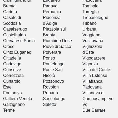
Carmignano di
Euganeo
Padovana
Brenta
Padova
Tombolo
Cartura
Pernumia
Torreglia
Casale di
Piacenza
Trebaseleghe
Scodosia
d'Adige
Tribano
Casalserugo
Piazzola sul
Urbana
Castelbaldo
Brenta
Veggiano
Cervarese Santa
Piombino Dese
Vescovana
Croce
Piove di Sacco
Vighizzolo
Cinto Euganeo
Polverara
d'Este
Cittadella
Ponso
Vigodarzere
Codevigo
Pontelongo
Vigonza
Conselve
Ponte San
Villa del Conte
Correzzola
Nicolò
Villa Estense
Curtarolo
Pozzonovo
Villafranca
Este
Rovolon
Padovana
Fontaniva
Rubano
Villanova di
Galliera Veneta
Saccolongo
Camposampiero
Galzignano
Saletto
Vo'
Terme
Due Carrare