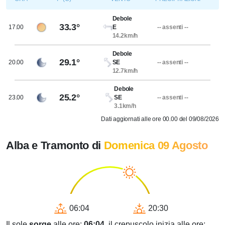
Debole
33.3°
17.00
E
-- assenti --
14.2km/h
Debole
29.1°
20.00
SE
-- assenti --
12.7km/h
Debole
25.2°
23.00
SE
-- assenti --
3.1km/h
Dati aggiornati alle ore 00.00 del 09/08/2026
Alba e Tramonto di
Domenica 09 Agosto
06:04
20:30
Il sole
sorge
alle ore:
06:04
, il crepuscolo inizia alle ore: