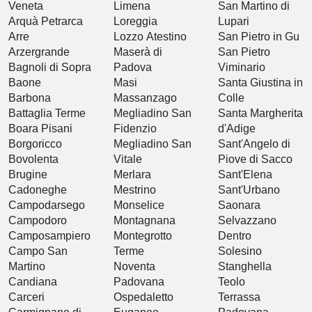
Veneta
Limena
San Martino di
Arquà Petrarca
Loreggia
Lupari
Arre
Lozzo Atestino
San Pietro in Gu
Arzergrande
Maserà di
San Pietro
Bagnoli di Sopra
Padova
Viminario
Baone
Masi
Santa Giustina in
Barbona
Massanzago
Colle
Battaglia Terme
Megliadino San
Santa Margherita
Boara Pisani
Fidenzio
d'Adige
Borgoricco
Megliadino San
Sant'Angelo di
Bovolenta
Vitale
Piove di Sacco
Brugine
Merlara
Sant'Elena
Cadoneghe
Mestrino
Sant'Urbano
Campodarsego
Monselice
Saonara
Campodoro
Montagnana
Selvazzano
Camposampiero
Montegrotto
Dentro
Campo San
Terme
Solesino
Martino
Noventa
Stanghella
Candiana
Padovana
Teolo
Carceri
Ospedaletto
Terrassa