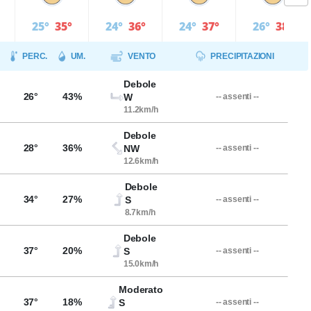
25°
35°
24°
36°
24°
37°
26°
38°
PERC.
UM.
VENTO
PRECIPITAZIONI
Debole
26°
43%
W
-- assenti --
11.2km/h
Debole
28°
36%
NW
-- assenti --
12.6km/h
Debole
34°
27%
S
-- assenti --
8.7km/h
Debole
37°
20%
S
-- assenti --
15.0km/h
Moderato
37°
18%
S
-- assenti --