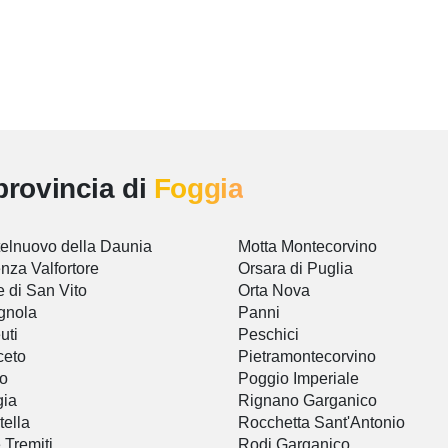
provincia di
Foggia
elnuovo della Daunia
Motta Montecorvino
nza Valfortore
Orsara di Puglia
e di San Vito
Orta Nova
gnola
Panni
uti
Peschici
ceto
Pietramontecorvino
o
Poggio Imperiale
gia
Rignano Garganico
tella
Rocchetta Sant'Antonio
e Tremiti
Rodi Garganico