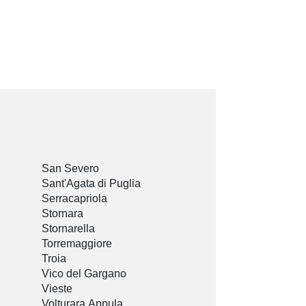
San Severo
Sant'Agata di Puglia
Serracapriola
Stornara
Stornarella
Torremaggiore
Troia
Vico del Gargano
Vieste
Volturara Appula