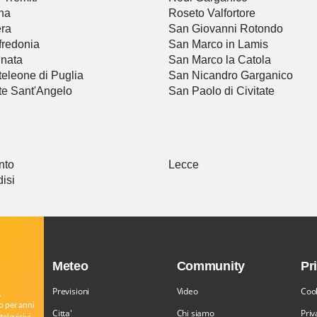
na
Roseto Valfortore
ra
San Giovanni Rotondo
redonia
San Marco in Lamis
inata
San Marco la Catola
eleone di Puglia
San Nicandro Garganico
e Sant'Angelo
San Paolo di Civitate
nto
Lecce
disi
Meteo
Community
Pr
Previsioni
Video
Cook
,
o per anni
Citta'
Chi siamo
Priv