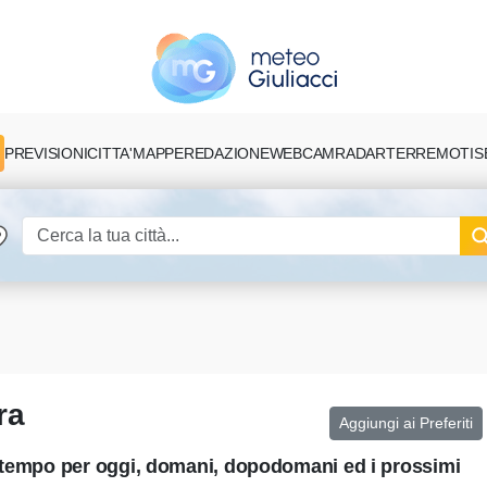
PREVISIONI
CITTA'
MAPPE
REDAZIONE
TERREMOTI
S
WEBCAM
RADAR
ra
Aggiungi ai Preferiti
l tempo per oggi, domani, dopodomani ed i prossimi