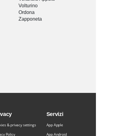
Volturino
Ordona
Zapponeta
ivacy
Servizi
ies & privacy settings
App Apple
acy Policy
App Android