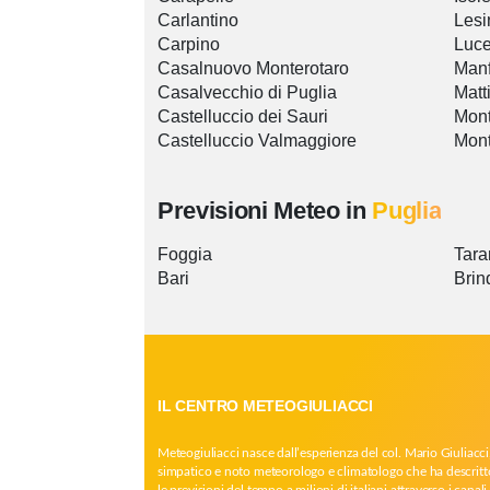
Carlantino
Lesi
Carpino
Luce
Casalnuovo Monterotaro
Manf
Casalvecchio di Puglia
Matt
Castelluccio dei Sauri
Mont
Castelluccio Valmaggiore
Mont
Previsioni Meteo in
Puglia
Foggia
Tara
Bari
Brin
IL CENTRO METEOGIULIACCI
Meteogiuliacci nasce dall’esperienza del col. Mario Giuliacci
simpatico e noto meteorologo e climatologo che ha descritt