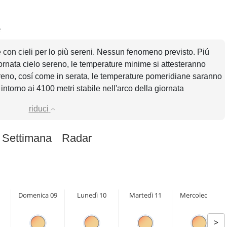
e
e con cieli per lo più sereni. Nessun fenomeno previsto. Piú
ornata cielo sereno, le temperature minime si attesteranno
ereno, cosí come in serata, le temperature pomeridiane saranno
 intorno ai 4100 metri stabile nell'arco della giornata
riduci
 Settimana
Radar
Domenica 09
Lunedì 10
Martedì 11
Mercoledì 12
>