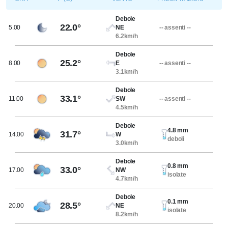
Debole
22.0°
5.00
NE
-- assenti --
6.2km/h
Debole
25.2°
8.00
E
-- assenti --
3.1km/h
Debole
33.1°
11.00
SW
-- assenti --
4.5km/h
Debole
4.8 mm
31.7°
14.00
W
deboli
3.0km/h
Debole
0.8 mm
33.0°
17.00
NW
isolate
4.7km/h
Debole
0.1 mm
28.5°
20.00
NE
isolate
8.2km/h