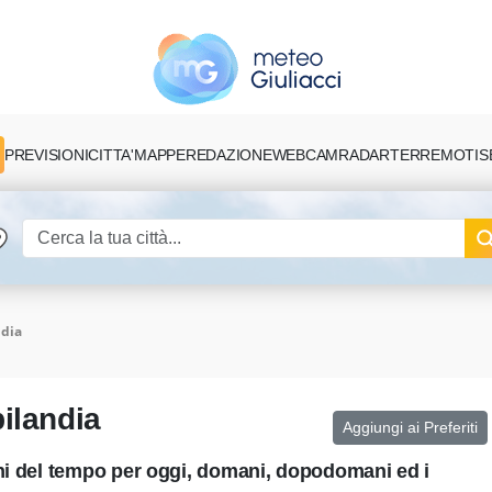
PREVISIONI
CITTA'
MAPPE
REDAZIONE
TERREMOTI
S
WEBCAM
RADAR
ndia
ilandia
Aggiungi ai Preferiti
oni del tempo per oggi, domani, dopodomani ed i