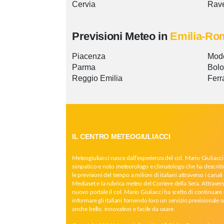
Cervia
Rav
Previsioni Meteo in
Emilia-Ro
Piacenza
Mod
Parma
Bol
Reggio Emilia
Ferr
IL CENTRO METEOGIULIACCI
Meteogiuliacci nasce dall’esperienza del col. Mario Giuliacci
simpatico e noto meteorologo e climatologo che ha descritt
le previsioni del tempo a milioni di italiani attraverso i canali 
Mediaset e la rubrica meteo del Corriere della Sera. Attrave
nuovo portale il col. Mario Giuliacci ha scelto di continuare 
informare gli italiani fornendo loro un servizio previsionale 
anche bello, innovativo e facile da usare.