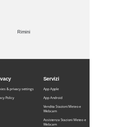
Rimini
ivacy
Servizi
ies & privacy settings
App Apple
acy Policy
App Android
Vendita Stazioni Meteo e
Webcam
Assistenza Stazioni Meteo e
Webcam