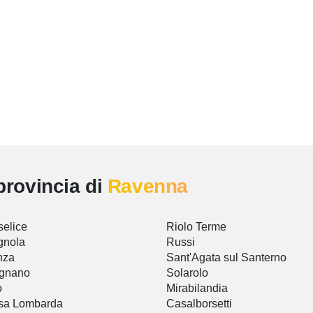
provincia di
Ravenna
elice
Riolo Terme
gnola
Russi
nza
Sant'Agata sul Santerno
ignano
Solarolo
o
Mirabilandia
sa Lombarda
Casalborsetti