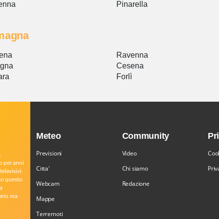
enna
Pinarella
magna
ena
Ravenna
ogna
Cesena
ara
Forlì
Meteo
Community
Pr
Previsioni
Video
Cook
,
o per anni
Citta'
Chi siamo
Priv
televisivi
rso questo
Webcam
Redazione
a
serio ma
Mappe
Terremoti