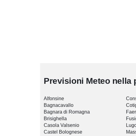
Previsioni Meteo nella 
Alfonsine
Cons
Bagnacavallo
Coti
Bagnara di Romagna
Fae
Brisighella
Fus
Casola Valsenio
Lug
Castel Bolognese
Mas