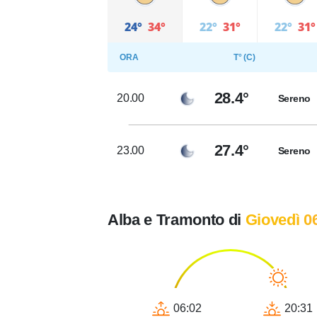
24°
34°
22°
31°
22°
31°
ORA
T° (C)
28.4°
20.00
Sereno
27.4°
23.00
Sereno
Alba e Tramonto di
Giovedì 0
06:02
20:31