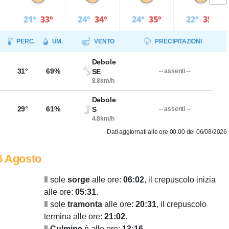
21°
33°
24°
34°
24°
35°
22°
35°
PERC.
UM.
VENTO
PRECIPITAZIONI
Debole
31°
69%
SE
-- assenti --
8.8km/h
Debole
29°
61%
S
-- assenti --
4.8km/h
Dati aggiornati alle ore 00.00 del 06/08/2026
6 Agosto
Il sole
sorge
alle ore:
06:02
, il crepuscolo inizia
alle ore:
05:31
.
Il sole
tramonta
alle ore:
20:31
, il crepuscolo
termina alle ore:
21:02
.
Il
Culmine
è alle ore:
13:16
.