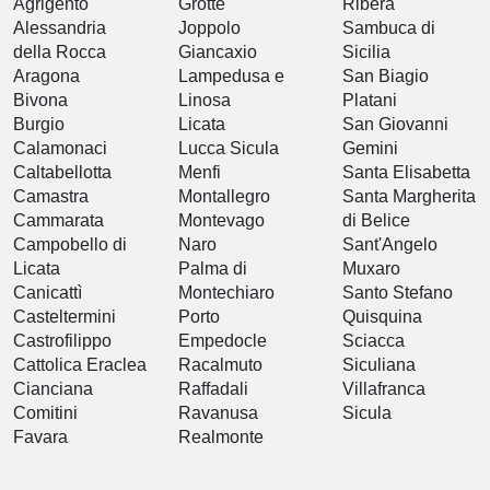
Agrigento
Grotte
Ribera
Alessandria
Joppolo
Sambuca di
della Rocca
Giancaxio
Sicilia
Aragona
Lampedusa e
San Biagio
Bivona
Linosa
Platani
Burgio
Licata
San Giovanni
Calamonaci
Lucca Sicula
Gemini
Caltabellotta
Menfi
Santa Elisabetta
Camastra
Montallegro
Santa Margherita
Cammarata
Montevago
di Belice
Campobello di
Naro
Sant'Angelo
Licata
Palma di
Muxaro
Canicattì
Montechiaro
Santo Stefano
Casteltermini
Porto
Quisquina
Castrofilippo
Empedocle
Sciacca
Cattolica Eraclea
Racalmuto
Siculiana
Cianciana
Raffadali
Villafranca
Comitini
Ravanusa
Sicula
Favara
Realmonte