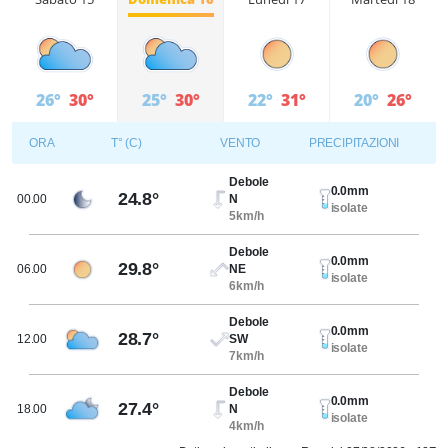
26°
30°
25°
30°
22°
31°
20°
26°
ORA
T° (C)
VENTO
PRECIPITAZIONI
Debole
0.0mm
24.8°
00.00
N
isolate
5km/h
Debole
0.0mm
29.8°
06.00
NE
isolate
6km/h
Debole
0.0mm
28.7°
12.00
SW
isolate
7km/h
Debole
0.0mm
27.4°
18.00
N
isolate
4km/h