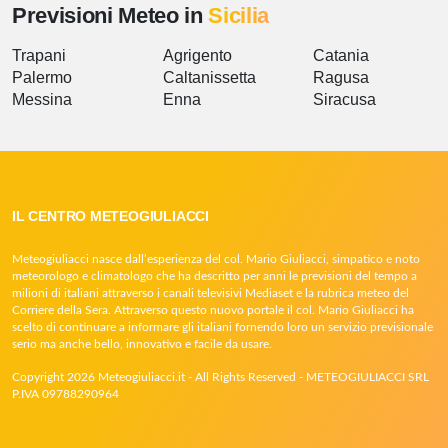
Previsioni Meteo in
Sicilia
Trapani
Agrigento
Catania
Palermo
Caltanissetta
Ragusa
Messina
Enna
Siracusa
IL CENTRO METEOGIULIACCI
Meteogiuliacci nasce dall’esperienza del col. Mario Giuliacci, simpatico e noto
meteorologo e climatologo che ha descritto per anni le previsioni del tempo a
milioni di italiani attraverso i canali televisivi Mediaset e la rubrica meteo del
Corriere della Sera. Attraverso questo nuovo portale il col. Mario Giuliacci ha
scelto di continuare a informare gli italiani fornendo loro un servizio previsionale
serio ma anche bello, innovativo e facile da usare.
Copyright 2026 Meteogiuliacci.it - All Rights Reserved - METEOGIULIACCI SRL
P.IVA 09788290964