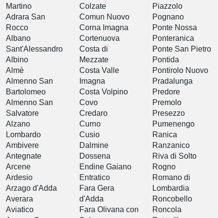
Martino
Colzate
Piazzolo
Adrara San
Comun Nuovo
Pognano
Rocco
Corna Imagna
Ponte Nossa
Albano
Cortenuova
Ponteranica
Sant'Alessandro
Costa di
Ponte San Pietro
Albino
Mezzate
Pontida
Almè
Costa Valle
Pontirolo Nuovo
Almenno San
Imagna
Pradalunga
Bartolomeo
Costa Volpino
Predore
Almenno San
Covo
Premolo
Salvatore
Credaro
Presezzo
Alzano
Curno
Pumenengo
Lombardo
Cusio
Ranica
Ambivere
Dalmine
Ranzanico
Antegnate
Dossena
Riva di Solto
Arcene
Endine Gaiano
Rogno
Ardesio
Entratico
Romano di
Arzago d'Adda
Fara Gera
Lombardia
Averara
d'Adda
Roncobello
Aviatico
Fara Olivana con
Roncola