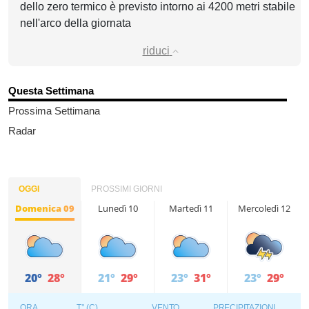
dello zero termico è previsto intorno ai 4200 metri stabile
nell'arco della giornata
riduci
Questa Settimana
Prossima Settimana
Radar
OGGI
PROSSIMI GIORNI
Domenica 09
Lunedì 10
Martedì 11
Mercoledì 12
20°
28°
21°
29°
23°
31°
23°
29°
ORA
T° (C)
VENTO
PRECIPITAZIONI