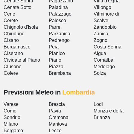
Cenate Sopra
Pagazzano
Villa d'Ogna
Cenate Sotto
Paladina
Villongo
Cene
Palazzago
Vilminore di
Cerete
Palosco
Scalve
Chignolo d'Isola
Parre
Zandobbio
Chiuduno
Parzanica
Zanica
Cisano
Pedrengo
Zogno
Bergamasco
Peia
Costa Serina
Ciserano
Pianico
Algua
Cividate al Piano
Piario
Cornalba
Clusone
Piazza
Medolago
Colere
Brembana
Solza
Previsioni Meteo in
Lombardia
Varese
Brescia
Lodi
Como
Pavia
Monza e della
Sondrio
Cremona
Brianza
Milano
Mantova
Bergamo
Lecco