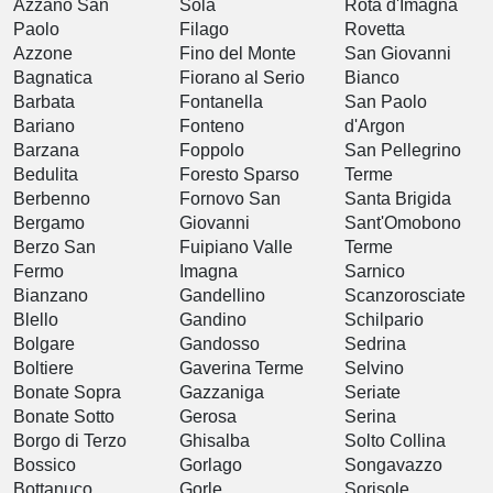
Azzano San
Sola
Rota d'Imagna
Paolo
Filago
Rovetta
Azzone
Fino del Monte
San Giovanni
Bagnatica
Fiorano al Serio
Bianco
Barbata
Fontanella
San Paolo
Bariano
Fonteno
d'Argon
Barzana
Foppolo
San Pellegrino
Bedulita
Foresto Sparso
Terme
Berbenno
Fornovo San
Santa Brigida
Bergamo
Giovanni
Sant'Omobono
Berzo San
Fuipiano Valle
Terme
Fermo
Imagna
Sarnico
Bianzano
Gandellino
Scanzorosciate
Blello
Gandino
Schilpario
Bolgare
Gandosso
Sedrina
Boltiere
Gaverina Terme
Selvino
Bonate Sopra
Gazzaniga
Seriate
Bonate Sotto
Gerosa
Serina
Borgo di Terzo
Ghisalba
Solto Collina
Bossico
Gorlago
Songavazzo
Bottanuco
Gorle
Sorisole