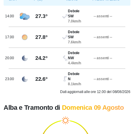
Debole
27.3°
14.00
SW
-- assenti --
7.0km/h
Debole
27.8°
17.00
SW
-- assenti --
7.6km/h
Debole
24.2°
20.00
NW
-- assenti --
4.4km/h
Debole
22.6°
23.00
N
-- assenti --
8.1km/h
Dati aggiornati alle ore 12.00 del 08/08/2026
Alba e Tramonto di
Domenica 09 Agosto