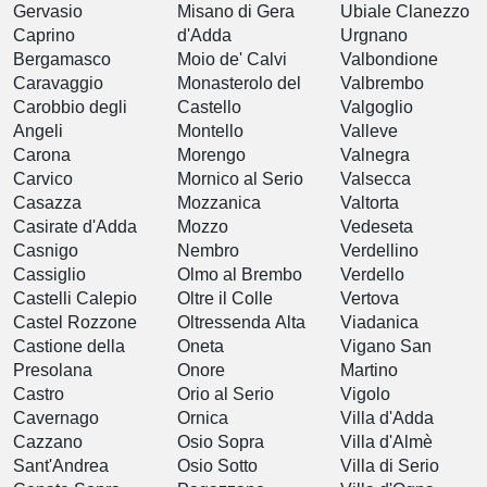
Gervasio
Misano di Gera
Ubiale Clanezzo
Caprino
d'Adda
Urgnano
Bergamasco
Moio de' Calvi
Valbondione
Caravaggio
Monasterolo del
Valbrembo
Carobbio degli
Castello
Valgoglio
Angeli
Montello
Valleve
Carona
Morengo
Valnegra
Carvico
Mornico al Serio
Valsecca
Casazza
Mozzanica
Valtorta
Casirate d'Adda
Mozzo
Vedeseta
Casnigo
Nembro
Verdellino
Cassiglio
Olmo al Brembo
Verdello
Castelli Calepio
Oltre il Colle
Vertova
Castel Rozzone
Oltressenda Alta
Viadanica
Castione della
Oneta
Vigano San
Presolana
Onore
Martino
Castro
Orio al Serio
Vigolo
Cavernago
Ornica
Villa d'Adda
Cazzano
Osio Sopra
Villa d'Almè
Sant'Andrea
Osio Sotto
Villa di Serio