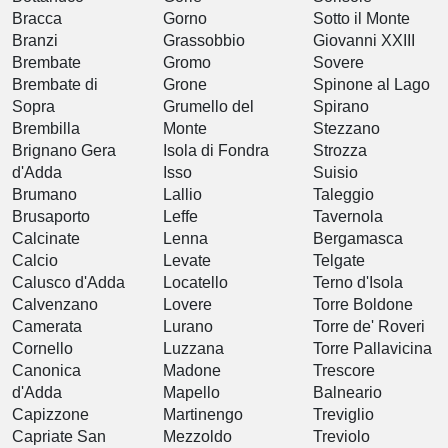
Bracca
Gorno
Sotto il Monte
Branzi
Grassobbio
Giovanni XXIII
Brembate
Gromo
Sovere
Brembate di
Grone
Spinone al Lago
Sopra
Grumello del
Spirano
Brembilla
Monte
Stezzano
Brignano Gera
Isola di Fondra
Strozza
d'Adda
Isso
Suisio
Brumano
Lallio
Taleggio
Brusaporto
Leffe
Tavernola
Calcinate
Lenna
Bergamasca
Calcio
Levate
Telgate
Calusco d'Adda
Locatello
Terno d'Isola
Calvenzano
Lovere
Torre Boldone
Camerata
Lurano
Torre de' Roveri
Cornello
Luzzana
Torre Pallavicina
Canonica
Madone
Trescore
d'Adda
Mapello
Balneario
Capizzone
Martinengo
Treviglio
Capriate San
Mezzoldo
Treviolo