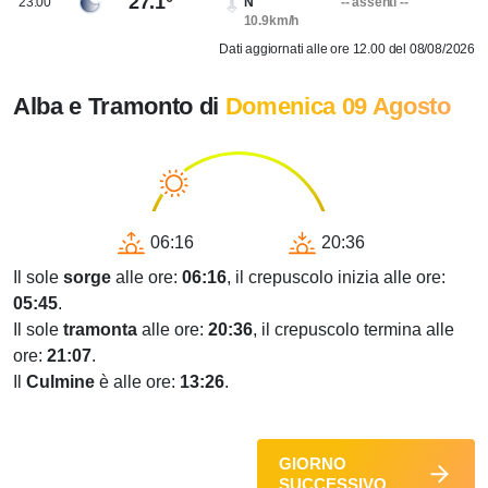
27.1°
23.00
N
-- assenti --
10.9km/h
Dati aggiornati alle ore 12.00 del 08/08/2026
Alba e Tramonto di
Domenica 09 Agosto
06:16
20:36
Il sole
sorge
alle ore:
06:16
, il crepuscolo inizia alle ore:
05:45
.
Il sole
tramonta
alle ore:
20:36
, il crepuscolo termina alle
ore:
21:07
.
Il
Culmine
è alle ore:
13:26
.
GIORNO
SUCCESSIVO