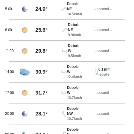
Debole
24.9°
5.00
NE
-- assenti --
14.5km/h
Debole
25.6°
8.00
NE
-- assenti --
9.9km/h
Debole
29.8°
11.00
W
-- assenti --
9.5km/h
Debole
0.1 mm
30.9°
14.00
W
isolate
12.4km/h
Debole
31.7°
17.00
W
-- assenti --
10.7km/h
Debole
28.1°
20.00
NW
-- assenti --
10.7km/h
Debole