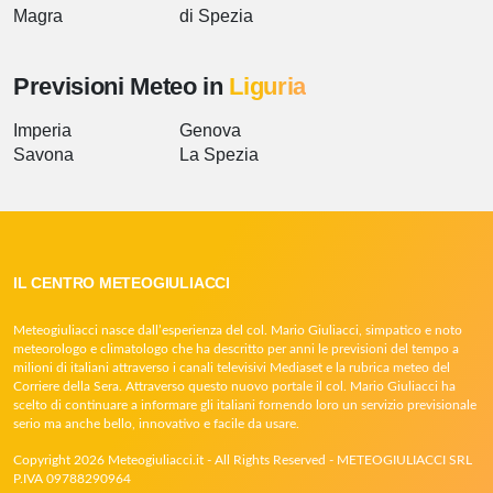
Magra
di Spezia
Previsioni Meteo in
Liguria
Imperia
Genova
Savona
La Spezia
IL CENTRO METEOGIULIACCI
Meteogiuliacci nasce dall’esperienza del col. Mario Giuliacci, simpatico e noto
meteorologo e climatologo che ha descritto per anni le previsioni del tempo a
milioni di italiani attraverso i canali televisivi Mediaset e la rubrica meteo del
Corriere della Sera. Attraverso questo nuovo portale il col. Mario Giuliacci ha
scelto di continuare a informare gli italiani fornendo loro un servizio previsionale
serio ma anche bello, innovativo e facile da usare.
Copyright 2026 Meteogiuliacci.it - All Rights Reserved - METEOGIULIACCI SRL
P.IVA 09788290964