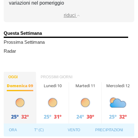
variazioni nel pomeriggio
riduci
Questa Settimana
Prossima Settimana
Radar
OGGI
PROSSIMI GIORNI
Domenica 09
Lunedì 10
Martedì 11
Mercoledì 12
25°
32°
25°
31°
24°
30°
25°
32°
ORA
T° (C)
VENTO
PRECIPITAZIONI