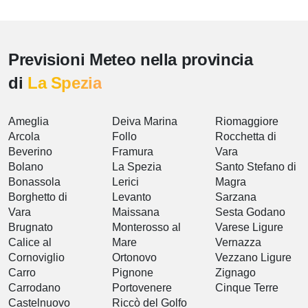
Previsioni Meteo nella provincia
di
La Spezia
Ameglia
Deiva Marina
Riomaggiore
Arcola
Follo
Rocchetta di
Beverino
Framura
Vara
Bolano
La Spezia
Santo Stefano di
Bonassola
Lerici
Magra
Borghetto di
Levanto
Sarzana
Vara
Maissana
Sesta Godano
Brugnato
Monterosso al
Varese Ligure
Calice al
Mare
Vernazza
Cornoviglio
Ortonovo
Vezzano Ligure
Carro
Pignone
Zignago
Carrodano
Portovenere
Cinque Terre
Castelnuovo
Riccò del Golfo