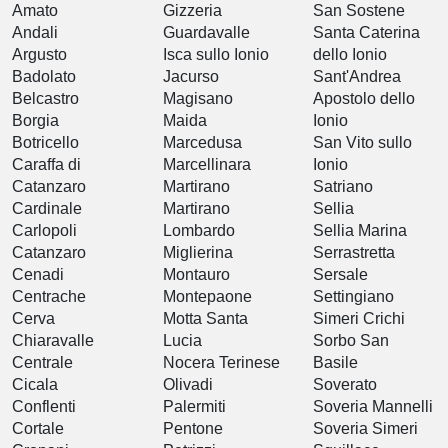
Amato
Gizzeria
San Sostene
Andali
Guardavalle
Santa Caterina
Argusto
Isca sullo Ionio
dello Ionio
Badolato
Jacurso
Sant'Andrea
Belcastro
Magisano
Apostolo dello
Borgia
Maida
Ionio
Botricello
Marcedusa
San Vito sullo
Caraffa di
Marcellinara
Ionio
Catanzaro
Martirano
Satriano
Cardinale
Martirano
Sellia
Carlopoli
Lombardo
Sellia Marina
Catanzaro
Miglierina
Serrastretta
Cenadi
Montauro
Sersale
Centrache
Montepaone
Settingiano
Cerva
Motta Santa
Simeri Crichi
Chiaravalle
Lucia
Sorbo San
Centrale
Nocera Terinese
Basile
Cicala
Olivadi
Soverato
Conflenti
Palermiti
Soveria Mannelli
Cortale
Pentone
Soveria Simeri