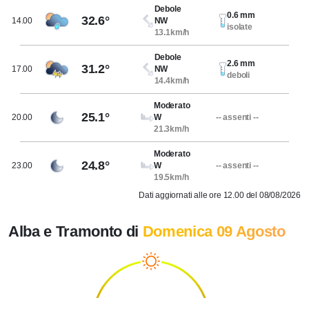
Debole
0.6 mm
32.6°
14.00
NW
isolate
13.1km/h
Debole
2.6 mm
31.2°
17.00
NW
deboli
14.4km/h
Moderato
25.1°
20.00
W
-- assenti --
21.3km/h
Moderato
24.8°
23.00
W
-- assenti --
19.5km/h
Dati aggiornati alle ore 12.00 del 08/08/2026
Alba e Tramonto di
Domenica 09 Agosto