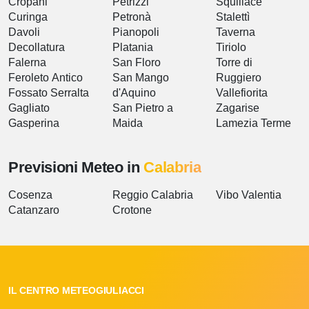
Cropani
Petrizzi
Squillace
Curinga
Petronà
Stalettì
Davoli
Pianopoli
Taverna
Decollatura
Platania
Tiriolo
Falerna
San Floro
Torre di
Feroleto Antico
San Mango
Ruggiero
Fossato Serralta
d'Aquino
Vallefiorita
Gagliato
San Pietro a
Zagarise
Gasperina
Maida
Lamezia Terme
Previsioni Meteo in
Calabria
Cosenza
Reggio Calabria
Vibo Valentia
Catanzaro
Crotone
IL CENTRO METEOGIULIACCI