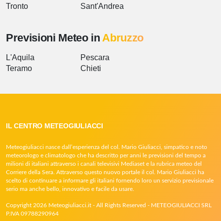
Tronto
Sant'Andrea
Previsioni Meteo in
Abruzzo
L'Aquila
Pescara
Teramo
Chieti
IL CENTRO METEOGIULIACCI
Meteogiuliacci nasce dall’esperienza del col. Mario Giuliacci, simpatico e noto
meteorologo e climatologo che ha descritto per anni le previsioni del tempo a
milioni di italiani attraverso i canali televisivi Mediaset e la rubrica meteo del
Corriere della Sera. Attraverso questo nuovo portale il col. Mario Giuliacci ha
scelto di continuare a informare gli italiani fornendo loro un servizio previsionale
serio ma anche bello, innovativo e facile da usare.
Copyright 2026 Meteogiuliacci.it - All Rights Reserved - METEOGIULIACCI SRL
P.IVA 09788290964