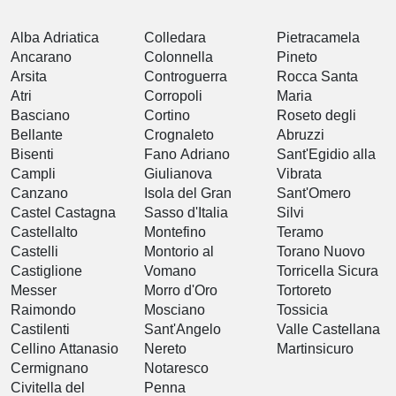
Alba Adriatica
Colledara
Pietracamela
Ancarano
Colonnella
Pineto
Arsita
Controguerra
Rocca Santa
Atri
Corropoli
Maria
Basciano
Cortino
Roseto degli
Bellante
Crognaleto
Abruzzi
Bisenti
Fano Adriano
Sant'Egidio alla
Campli
Giulianova
Vibrata
Canzano
Isola del Gran
Sant'Omero
Castel Castagna
Sasso d'Italia
Silvi
Castellalto
Montefino
Teramo
Castelli
Montorio al
Torano Nuovo
Castiglione
Vomano
Torricella Sicura
Messer
Morro d'Oro
Tortoreto
Raimondo
Mosciano
Tossicia
Castilenti
Sant'Angelo
Valle Castellana
Cellino Attanasio
Nereto
Martinsicuro
Cermignano
Notaresco
Civitella del
Penna