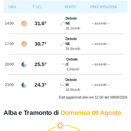
ORA
T° (C)
VENTO
PRECIPITAZIONI
Debole
31.6°
14.00
NE
-- assenti --
16.1km/h
Debole
30.7°
17.00
NE
-- assenti --
10.8km/h
Debole
25.5°
20.00
E
-- assenti --
4.5km/h
Debole
24.3°
23.00
W
-- assenti --
16.8km/h
Dati aggiornati alle ore 12.00 del 08/08/2026
Alba e Tramonto di
Domenica 09 Agosto