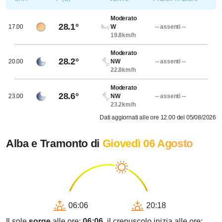
Moderato
28.1°
17.00
W
-- assenti --
19.8km/h
Moderato
28.2°
20.00
NW
-- assenti --
22.8km/h
Moderato
28.6°
23.00
NW
-- assenti --
23.2km/h
Dati aggiornati alle ore 12.00 del 05/08/2026
Alba e Tramonto di
Giovedì 06 Agosto
06:06
20:18
Il sole
sorge
alle ore:
06:06
, il crepuscolo inizia alle ore: