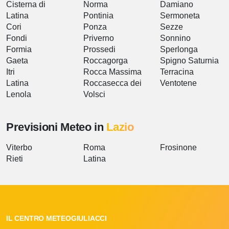
Cisterna di
Norma
Damiano
Latina
Pontinia
Sermoneta
Cori
Ponza
Sezze
Fondi
Priverno
Sonnino
Formia
Prossedi
Sperlonga
Gaeta
Roccagorga
Spigno Saturnia
Itri
Rocca Massima
Terracina
Latina
Roccasecca dei
Ventotene
Lenola
Volsci
Previsioni Meteo in
Lazio
Viterbo
Roma
Frosinone
Rieti
Latina
IL CENTRO METEOGIULIACCI