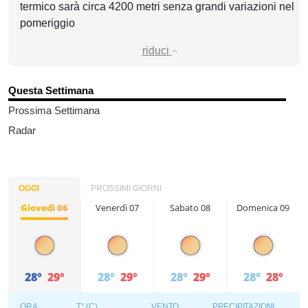
termico sarà circa 4200 metri senza grandi variazioni nel
pomeriggio
riduci
Questa Settimana
Prossima Settimana
Radar
OGGI
PROSSIMI GIORNI
Giovedì 06
Venerdì 07
Sabato 08
Domenica 09
28°
29°
28°
29°
28°
29°
28°
28°
ORA
T° (C)
VENTO
PRECIPITAZIONI