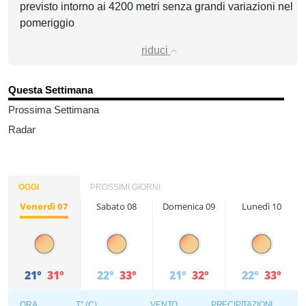
previsto intorno ai 4200 metri senza grandi variazioni nel
pomeriggio
riduci
Questa Settimana
Prossima Settimana
Radar
OGGI
PROSSIMI GIORNI
Venerdì 07
Sabato 08
Domenica 09
Lunedì 10
21°
31°
22°
33°
21°
32°
22°
33°
ORA
T° (C)
VENTO
PRECIPITAZIONI