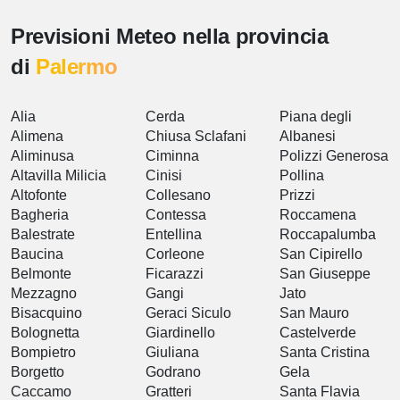
Previsioni Meteo nella provincia
di
Palermo
Alia
Cerda
Piana degli
Alimena
Chiusa Sclafani
Albanesi
Aliminusa
Ciminna
Polizzi Generosa
Altavilla Milicia
Cinisi
Pollina
Altofonte
Collesano
Prizzi
Bagheria
Contessa
Roccamena
Balestrate
Entellina
Roccapalumba
Baucina
Corleone
San Cipirello
Belmonte
Ficarazzi
San Giuseppe
Mezzagno
Gangi
Jato
Bisacquino
Geraci Siculo
San Mauro
Bolognetta
Giardinello
Castelverde
Bompietro
Giuliana
Santa Cristina
Borgetto
Godrano
Gela
Caccamo
Gratteri
Santa Flavia