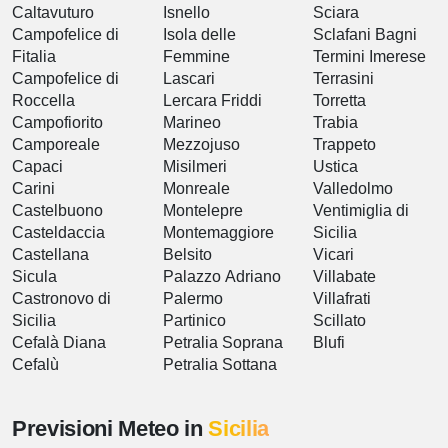
Caltavuturo
Isnello
Sciara
Campofelice di
Isola delle
Sclafani Bagni
Fitalia
Femmine
Termini Imerese
Campofelice di
Lascari
Terrasini
Roccella
Lercara Friddi
Torretta
Campofiorito
Marineo
Trabia
Camporeale
Mezzojuso
Trappeto
Capaci
Misilmeri
Ustica
Carini
Monreale
Valledolmo
Castelbuono
Montelepre
Ventimiglia di
Casteldaccia
Montemaggiore
Sicilia
Castellana
Belsito
Vicari
Sicula
Palazzo Adriano
Villabate
Castronovo di
Palermo
Villafrati
Sicilia
Partinico
Scillato
Cefalà Diana
Petralia Soprana
Blufi
Cefalù
Petralia Sottana
Previsioni Meteo in
Sicilia