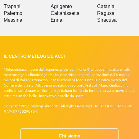
Trapani
Agrigento
Catania
Palermo
Caltanissetta
Ragusa
Messina
Enna
Siracusa
IL CENTRO METEOGIULIACCI
Meteogiuliacci nasce dall’esperienza del col. Mario Giuliacci, simpatico e noto
meteorologo e climatologo che ha descritto per anni le previsioni del tempo a
milioni di italiani attraverso i canali televisivi Mediaset e la rubrica meteo del
Corriere della Sera. Attraverso questo nuovo portale il col. Mario Giuliacci ha
scelto di continuare a informare gli italiani fornendo loro un servizio previsionale
serio ma anche bello, innovativo e facile da usare.
Copyright 2026 Meteogiuliacci.it - All Rights Reserved - METEOGIULIACCI SRL
P.IVA 09788290964
Chi siamo