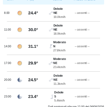
Debole
24.4°
8.00
NE
-- assenti --
10.0km/h
Debole
30.0°
11.00
NE
-- assenti --
18.9km/h
Moderato
31.1°
14.00
N
-- assenti --
27.8km/h
Moderato
29.9°
17.00
NE
-- assenti --
23.4km/h
Debole
24.5°
20.00
NE
-- assenti --
11.3km/h
Debole
23.4°
23.00
S
-- assenti --
5.4km/h
Dati aggiornati alle ore 12.00 del 06/08/2026