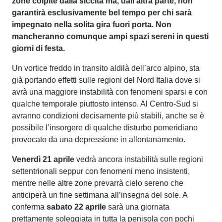
zone colpite dalla siccità ma, dall’altra parte, non
garantirà esclusivamente bel tempo per chi sarà
impegnato nella solita gira fuori porta. Non
mancheranno comunque ampi spazi sereni in questi
giorni di festa.
Un vortice freddo in transito aldilà dell’arco alpino, sta
già portando effetti sulle regioni del Nord Italia dove si
avrà una maggiore instabilità con fenomeni sparsi e con
qualche temporale piuttosto intenso. Al Centro-Sud si
avranno condizioni decisamente più stabili, anche se è
possibile l’insorgere di qualche disturbo pomeridiano
provocato da una depressione in allontanamento.
Venerdì 21 aprile
vedrà ancora instabilità sulle regioni
settentrionali seppur con fenomeni meno insistenti,
mentre nelle altre zone prevarrà cielo sereno che
anticiperà un fine settimana all’insegna del sole. A
conferma
sabato 22 aprile
sarà una giornata
prettamente soleggiata in tutta la penisola con pochi