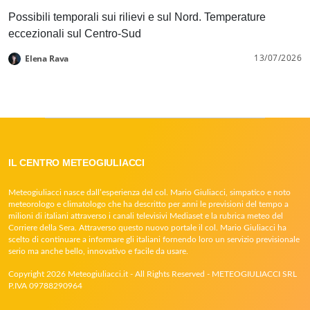
Possibili temporali sui rilievi e sul Nord. Temperature
eccezionali sul Centro-Sud
13/07/2026
Elena Rava
IL CENTRO METEOGIULIACCI
Meteogiuliacci nasce dall’esperienza del col. Mario Giuliacci, simpatico e noto
meteorologo e climatologo che ha descritto per anni le previsioni del tempo a
milioni di italiani attraverso i canali televisivi Mediaset e la rubrica meteo del
Corriere della Sera. Attraverso questo nuovo portale il col. Mario Giuliacci ha
scelto di continuare a informare gli italiani fornendo loro un servizio previsionale
serio ma anche bello, innovativo e facile da usare.
Copyright 2026 Meteogiuliacci.it - All Rights Reserved - METEOGIULIACCI SRL
P.IVA 09788290964