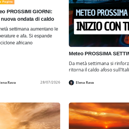
a Pagina
eo PROSSIMI GIORNI:
 nuova ondata di caldo
età settimana aumentano le
erature e afa. Si espande
ticiclone africano
Meteo PROSSIMA SETTIMA
Da metà settimana si rinforz
ritorna il caldo afoso sull'Ital
28/07/2026
lena Rava
Elena Rava