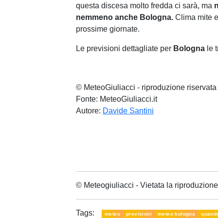
questa discesa molto fredda ci sarà, ma
n
nemmeno anche Bologna.
Clima mite e
prossime giornate.
Le previsioni dettagliate per
Bologna
le 
© MeteoGiuliacci - riproduzione riservata
Fonte: MeteoGiuliacci.it
Autore:
Davide Santini
© Meteogiuliacci - Vietata la riproduzio
Tags:
meteo
previsioni
meteo bologna
quando