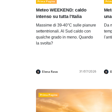
Prima Pagina
Prim
Meteo WEEKEND: caldo
Met
intenso su tutta l'Italia
una
Massime di 39-40°C sulle pianure
Da m
settentrionali. Al Sud caldo con
temp
qualche grado in meno. Quando
l'an
la svolta?
31/07/2026
Elena Rava
E
Prima Pagina