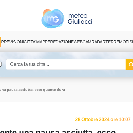
PREVISIONI
CITTA'
MAPPE
REDAZIONE
TERREMOTI
S
WEBCAM
RADAR
una pausa asciutta, ecco quanto dura
28 Ottobre 2024 ore 10:07
ente una pausa asciutta, ecco