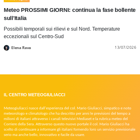
Meteo PROSSIMI GIORNI: continua la fase bollente
sull'Italia
Possibili temporali sui rilievi e sul Nord. Temperature
eccezionali sul Centro-Sud
13/07/2026
Elena Rava
IL CENTRO METEOGIULIACCI
Meteogiuliacci nasce dall’esperienza del col. Mario Giuliacci, simpatico e noto
meteorologo e climatologo che ha descritto per anni le previsioni del tempo a
milioni di italiani attraverso i canali televisivi Mediaset e la rubrica meteo del
Corriere della Sera. Attraverso questo nuovo portale il col. Mario Giuliacci ha
scelto di continuare a informare gli italiani fornendo loro un servizio previsionale
serio ma anche bello, innovativo e facile da usare.