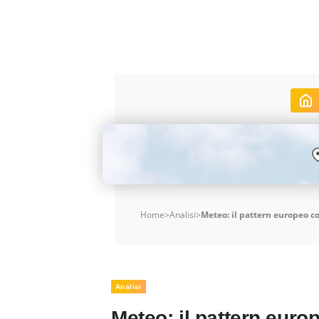
Home
>
Analisi
>
Meteo: il pattern europeo c
Analisi
Meteo: il pattern euro