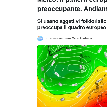
preoccupante. Andiamo
Si usano aggettivi folkloristi
preoccupa il quadro europeo
In redazione Team MeteoGiuliacci