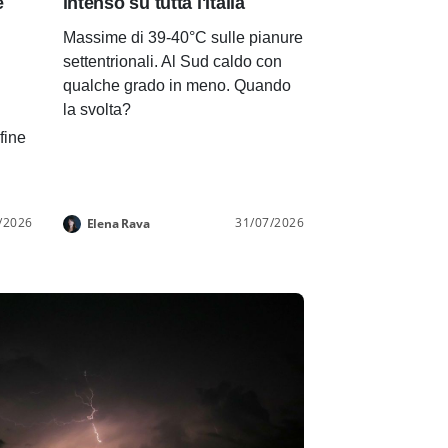
e
intenso su tutta l'Italia
Massime di 39-40°C sulle pianure
settentrionali. Al Sud caldo con
qualche grado in meno. Quando
la svolta?
 fine
/2026
31/07/2026
Elena Rava