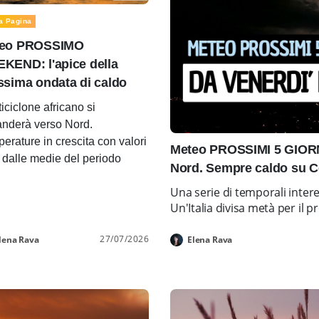
a Pagina
eo PROSSIMO
KEND: l'apice della
ssima ondata di caldo
ticiclone africano si
nderà verso Nord.
erature in crescita con valori
Meteo PROSSIMI 5 GIORNI
i dalle medie del periodo
Nord. Sempre caldo su C
Una serie di temporali inter
Un'Italia divisa metà per i
27/07/2026
lena Rava
Elena Rava