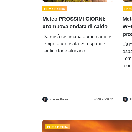
Prima Pagina
Prim
Meteo PROSSIMI GIORNI:
Met
una nuova ondata di caldo
WEE
pro
Da metà settimana aumentano le
temperature e afa. Si espande
L'an
l'anticiclone africano
espa
Temp
fuor
28/07/2026
Elena Rava
E
Prima Pagina