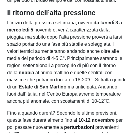
un periodo di brutto tempo e dai connotati autunnali.
Il ritorno dell’alta pressione
L’inizio della prossima settimana, ovvero
da lunedì 3 a
mercoledì 5
novembre, verrà caratterizzata dalla
pioggia, ma subito dopo l’alta pressione proverà a farsi
spazio portando una fase più stabile e soleggiata. I
valori termici aumenteranno andando anche oltre alle
medie del periodo di 4-5 C°. Principalmente saranno le
regioni settentrionali a percepirlo di più con il ritorno
della
nebbia
al primo mattino e quelle centrali con
massime che potranno toccare i 18-20°C. Si tratta quindi
di un’
Estate di San Martino
ma anticipata. Andando
fuori dall’Italia, nel Centro Europa avremo temperature
ancora più anomale, con scostamenti di 10-12°C.
Fino a quando durerà? Secondo le ultime previsioni,
questa fase durerà almeno fino al
10-12 novembre
per
poi passare nuovamente a
perturbazioni
provenienti