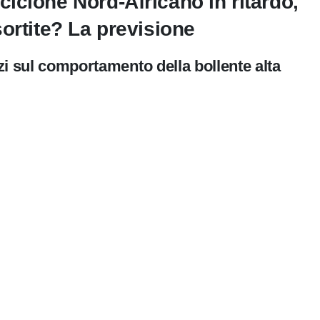
iclone Nord-Africano in ritardo,
ortite? La previsione
izi sul comportamento della bollente alta