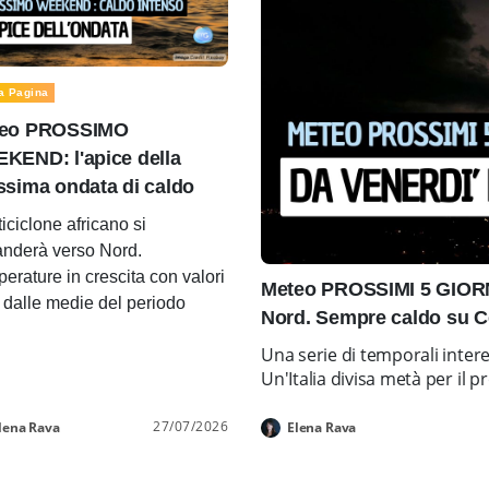
a Pagina
eo PROSSIMO
KEND: l'apice della
ssima ondata di caldo
ticiclone africano si
nderà verso Nord.
erature in crescita con valori
Meteo PROSSIMI 5 GIORNI
i dalle medie del periodo
Nord. Sempre caldo su C
Una serie di temporali inter
Un'Italia divisa metà per i
27/07/2026
lena Rava
Elena Rava