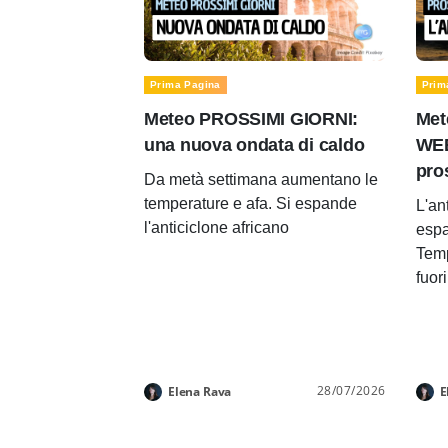
Prima Pagina
Prim
Meteo PROSSIMI GIORNI:
Met
una nuova ondata di caldo
WEE
pro
Da metà settimana aumentano le
temperature e afa. Si espande
L'an
l'anticiclone africano
espa
Temp
fuor
28/07/2026
Elena Rava
E