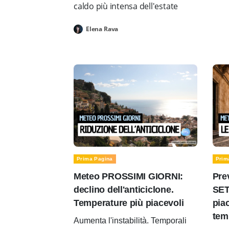
caldo più intensa dell'estate
Elena Rava
Prima Pagina
Prim
Meteo PROSSIMI GIORNI:
Pre
declino dell'anticiclone.
SET
Temperature più piacevoli
pia
tem
Aumenta l'instabilità. Temporali