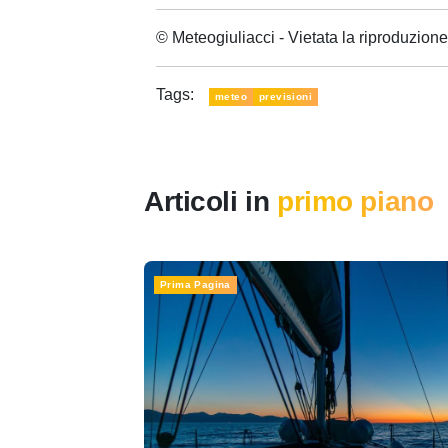
© Meteogiuliacci - Vietata la riproduzio
Tags:
meteo
previsioni
Articoli in
primo piano
Prima Pagina