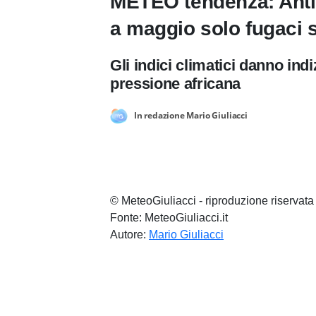
METEO tendenza: Antic
a maggio solo fugaci s
Gli indici climatici danno ind
pressione africana
In redazione Mario Giuliacci
© MeteoGiuliacci - riproduzione riservata
Fonte: MeteoGiuliacci.it
Autore:
Mario Giuliacci