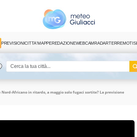
PREVISIONI
CITTA'
MAPPE
REDAZIONE
TERREMOTI
S
WEBCAM
RADAR
Nord-Africano in ritardo, a maggio solo fugaci sortite? La previsione