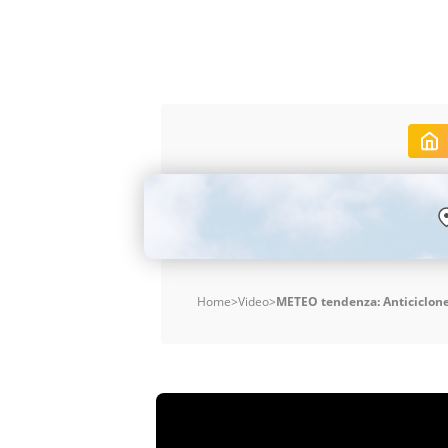
Home
>
Video
>
METEO tendenza: Anticiclone 