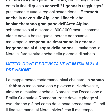
estenderà a gran parte del Nord
, con la pioggia che
entro la fine di questo
venerdì 31 gennaio
raggiungerà
praticamente tutte le regioni settentrionali. E
tornerà
anche la neve sulle Alpi, con i fiocchi che
imbiancheranno gran parte dell'Arco Alpino
,
sebbene solo al di sopra di 800-1000 metri: insomma,
niente neve a bassa quota, perché nonostante il
maltempo
le temperature rimarranno in generale
leggermente al di sopra della norma
. Il maltempo, al
Nord, si farà sentire anche nella giornata di sabato.
METEO: DOVE È PREVISTA NEVE IN ITALIA? LA
PREVISIONE
Le mappe meteo confermano infatti che sarà un
sabato
1 febbraio
molto nuvoloso e piovoso al Nordovest e,
almeno al mattino, anche al Nordest, con l'eccezione di
Emilia Orientale e Romagna, zone dove le piogge si
esauriranno già nel corso della notte precedente. Quindi
il fine settimana, al Nord, inizierà con il maltempo,