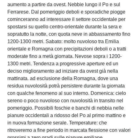
aumento a partire da ovest. Nebbie lungo il Po e sul
Ferrarese. Dal pomeriggio deboli e sporadiche piogge
cominceranno ad interessare il settore occidentale per
spostarsi su quello centro-orientale durante la sera e
sopratutto la notte, con quota neve in abbassamento fino
1200-1300 metri. Sabato: molto nuvoloso tra Emilia
orientale e Romagna con precipitazioni deboli o a tratti
moderate fino a metà giornata. Nevose sopra i 1200-
1300 metri. Tendenza a progressive aperture ed un
deciso miglioramento ad iniziare da ovest già nella
mattinata. ad esclusione della Romagna, dove una
residua nuvolosità potrà persistere durante la giornata
con qualche fenomeno al suo interno. Domenica: cielo
sereno o poco nuvoloso con nuvolosità in transito nel
pomeriggio. Possibili foschie e banchi di nebbia nelle
pianure occidentali a ridosso del Po al primo mattino e
in nuova formazione serale. Temperature: che
ritroveremo a fine periodo in marcata flessione con valori
prossimi a zero gradi sulle pianure emiliane,