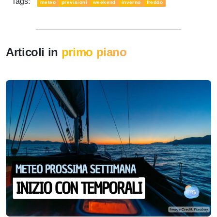
Tags:
meteo
previsioni
weekend
inverno
freddo
Articoli in
primo piano