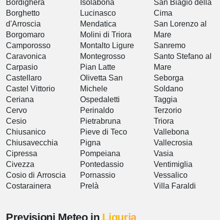
Bordighera
Isolabona
San Biagio della
Borghetto
Lucinasco
Cima
d'Arroscia
Mendatica
San Lorenzo al
Borgomaro
Molini di Triora
Mare
Camporosso
Montalto Ligure
Sanremo
Caravonica
Montegrosso
Santo Stefano al
Carpasio
Pian Latte
Mare
Castellaro
Olivetta San
Seborga
Castel Vittorio
Michele
Soldano
Ceriana
Ospedaletti
Taggia
Cervo
Perinaldo
Terzorio
Cesio
Pietrabruna
Triora
Chiusanico
Pieve di Teco
Vallebona
Chiusavecchia
Pigna
Vallecrosia
Cipressa
Pompeiana
Vasia
Civezza
Pontedassio
Ventimiglia
Cosio di Arroscia
Pornassio
Vessalico
Costarainera
Prelà
Villa Faraldi
Previsioni Meteo in
Liguria