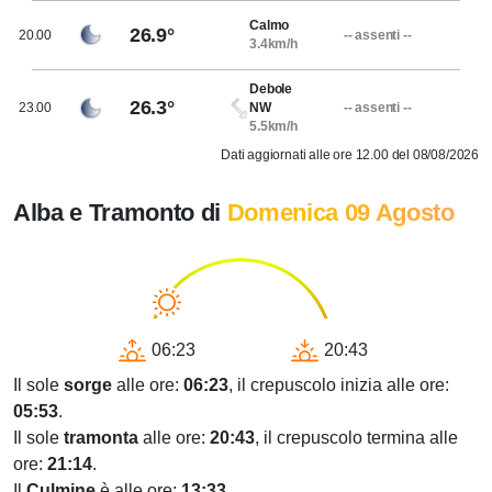
Calmo
26.9°
20.00
-- assenti --
3.4km/h
Debole
26.3°
23.00
NW
-- assenti --
5.5km/h
Dati aggiornati alle ore 12.00 del 08/08/2026
Alba e Tramonto di
Domenica 09 Agosto
06:23
20:43
Il sole
sorge
alle ore:
06:23
, il crepuscolo inizia alle ore:
05:53
.
Il sole
tramonta
alle ore:
20:43
, il crepuscolo termina alle
ore:
21:14
.
Il
Culmine
è alle ore:
13:33
.