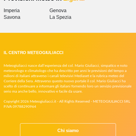
Imperia
Genova
Savona
La Spezia
IL CENTRO METEOGIULIACCI
Meteogiuliacci nasce dall’esperienza del col. Mario Giuliacci, simpatico e noto
meteorologo e climatologo che ha descritto per anni le previsioni del tempo a
milioni di italiani attraverso i canali televisivi Mediaset e la rubrica meteo del
Corriere della Sera. Attraverso questo nuovo portale il col. Mario Giuliacci ha
scelto di continuare a informare gli italiani fornendo loro un servizio previsionale
serio ma anche bello, innovativo e facile da usare.
Copyright 2026 Meteogiuliacci.it - All Rights Reserved - METEOGIULIACCI SRL
P.IVA 09788290964
Chi siamo