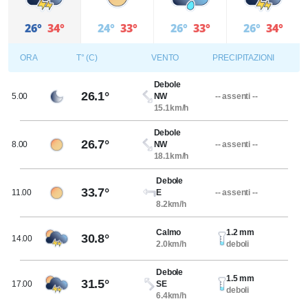
26°
34°
24°
33°
26°
33°
26°
34°
ORA
T° (C)
VENTO
PRECIPITAZIONI
Debole
26.1°
5.00
NW
-- assenti --
15.1km/h
Debole
26.7°
8.00
NW
-- assenti --
18.1km/h
Debole
33.7°
11.00
E
-- assenti --
8.2km/h
Calmo
1.2 mm
30.8°
14.00
2.0km/h
deboli
Debole
1.5 mm
31.5°
17.00
SE
deboli
6.4km/h