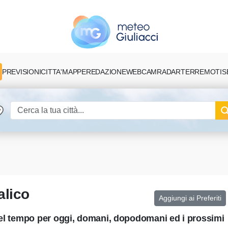
PREVISIONI
CITTA'
MAPPE
REDAZIONE
TERREMOTI
S
WEBCAM
RADAR
alico
Aggiungi ai Preferiti
 del tempo per oggi, domani, dopodomani ed i prossimi