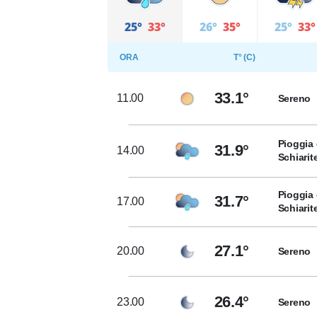
25°
33°
26°
35°
25°
33°
ORA
T° (C)
33.1°
11.00
Sereno
Pioggia 
31.9°
14.00
Schiarit
Pioggia 
31.7°
17.00
Schiarit
27.1°
20.00
Sereno
26.4°
23.00
Sereno