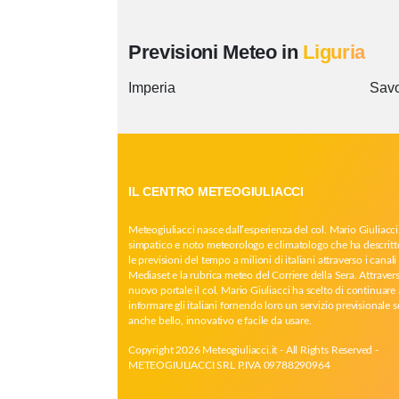
Previsioni Meteo in
Liguria
Imperia
Sav
IL CENTRO METEOGIULIACCI
Meteogiuliacci nasce dall’esperienza del col. Mario Giuliacci
simpatico e noto meteorologo e climatologo che ha descritt
le previsioni del tempo a milioni di italiani attraverso i canali 
Mediaset e la rubrica meteo del Corriere della Sera. Attrave
nuovo portale il col. Mario Giuliacci ha scelto di continuare 
informare gli italiani fornendo loro un servizio previsionale 
anche bello, innovativo e facile da usare.
Copyright 2026 Meteogiuliacci.it - All Rights Reserved -
METEOGIULIACCI SRL P.IVA 09788290964