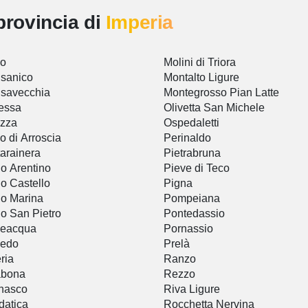
provincia di
Imperia
io
Molini di Triora
sanico
Montalto Ligure
savecchia
Montegrosso Pian Latte
essa
Olivetta San Michele
ezza
Ospedaletti
o di Arroscia
Perinaldo
arainera
Pietrabruna
o Arentino
Pieve di Teco
o Castello
Pigna
o Marina
Pompeiana
o San Pietro
Pontedassio
ceacqua
Pornassio
cedo
Prelà
ria
Ranzo
abona
Rezzo
nasco
Riva Ligure
atica
Rocchetta Nervina