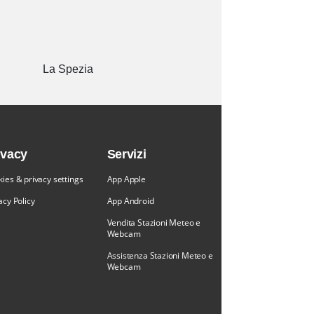
La Spezia
ivacy
Servizi
ies & privacy settings
App Apple
acy Policy
App Android
Vendita Stazioni Meteo e
Webcam
Assistenza Stazioni Meteo e
Webcam