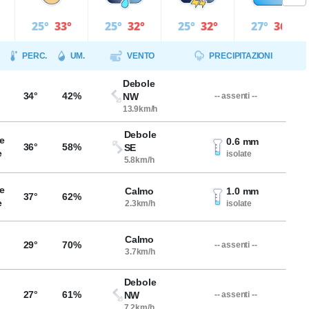
25°
33°
25°
32°
25°
32°
27°
36°
PERC.
UM.
VENTO
PRECIPITAZIONI
Debole
34°
42%
NW
-- assenti --
13.9km/h
Debole
e
0.6 mm
36°
58%
SE
e
isolate
5.8km/h
e
Calmo
1.0 mm
37°
62%
e
2.3km/h
isolate
Calmo
29°
70%
-- assenti --
3.7km/h
Debole
27°
61%
NW
-- assenti --
7.2km/h