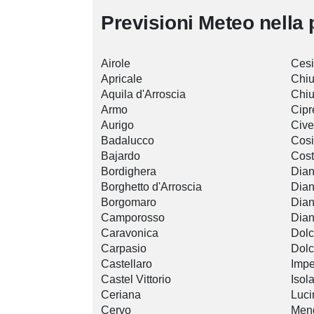
Previsioni Meteo nella 
Airole
Ces
Apricale
Chiu
Aquila d'Arroscia
Chiu
Armo
Cipr
Aurigo
Civ
Badalucco
Cosi
Bajardo
Cost
Bordighera
Dian
Borghetto d'Arroscia
Dian
Borgomaro
Dian
Camporosso
Dian
Caravonica
Dol
Carpasio
Dol
Castellaro
Impe
Castel Vittorio
Isol
Ceriana
Luci
Cervo
Mend