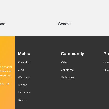
ona
Genova
Meteo
Community
Pr
Previsioni
Video
Cook
,
o per anni
Citta'
Chi siamo
Priv
televisivi
rso questo
Webcam
Redazione
a
serio ma
Mappe
Terremoti
Diretta