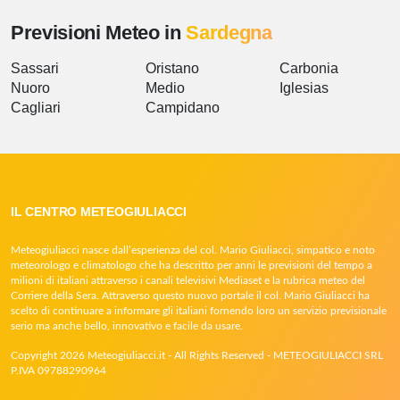
Previsioni Meteo in
Sardegna
Sassari
Oristano
Carbonia
Nuoro
Medio
Iglesias
Cagliari
Campidano
IL CENTRO METEOGIULIACCI
Meteogiuliacci nasce dall’esperienza del col. Mario Giuliacci, simpatico e noto
meteorologo e climatologo che ha descritto per anni le previsioni del tempo a
milioni di italiani attraverso i canali televisivi Mediaset e la rubrica meteo del
Corriere della Sera. Attraverso questo nuovo portale il col. Mario Giuliacci ha
scelto di continuare a informare gli italiani fornendo loro un servizio previsionale
serio ma anche bello, innovativo e facile da usare.
Copyright 2026 Meteogiuliacci.it - All Rights Reserved - METEOGIULIACCI SRL
P.IVA 09788290964