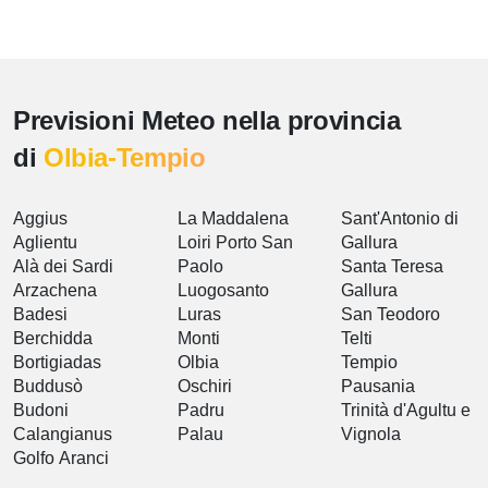
Previsioni Meteo nella provincia
di
Olbia-Tempio
Aggius
La Maddalena
Sant'Antonio di
Aglientu
Loiri Porto San
Gallura
Alà dei Sardi
Paolo
Santa Teresa
Arzachena
Luogosanto
Gallura
Badesi
Luras
San Teodoro
Berchidda
Monti
Telti
Bortigiadas
Olbia
Tempio
Buddusò
Oschiri
Pausania
Budoni
Padru
Trinità d'Agultu e
Calangianus
Palau
Vignola
Golfo Aranci