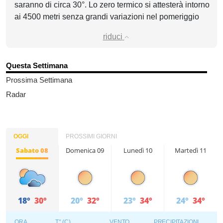
saranno di circa 30°. Lo zero termico si attesterà intorno
ai 4500 metri senza grandi variazioni nel pomeriggio
riduci
Questa Settimana
Prossima Settimana
Radar
OGGI
PROSSIMI GIORNI
Sabato 08
Domenica 09
Lunedì 10
Martedì 11
18°
30°
20°
32°
23°
34°
24°
34°
ORA
T° (C)
VENTO
PRECIPITAZIONI