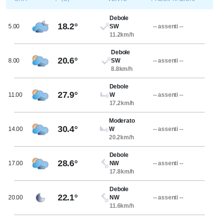
Debole
18.2°
5.00
SW
-- assenti --
11.2km/h
Debole
20.6°
8.00
SW
-- assenti --
8.8km/h
Debole
27.9°
11.00
W
-- assenti --
17.2km/h
Moderato
30.4°
14.00
W
-- assenti --
20.2km/h
Debole
28.6°
17.00
NW
-- assenti --
17.8km/h
Debole
22.1°
20.00
NW
-- assenti --
11.6km/h