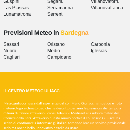
Guspini
Segariu
Villanovaforru
Las Plassas
Serramanna
Villanovafranca
Lunamatrona
Serrenti
Previsioni Meteo in
Sardegna
Sassari
Oristano
Carbonia
Nuoro
Medio
Iglesias
Cagliari
Campidano
IL CENTRO METEOGIULIACCI
Meteogiuliacci nasce dall’esperienza del col. Mario Giuliacci, simpatico e noto
meteorologo e climatologo che ha descritto per anni le previsioni del tempo a
milioni di italiani attraverso i canali televisivi Mediaset e la rubrica meteo del
Corriere della Sera. Attraverso questo nuovo portale il col. Mario Giuliacci ha
scelto di continuare a informare gli italiani fornendo loro un servizio previsionale
serio ma anche bello, innovativo e facile da usare.