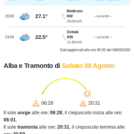
Moderato
27.1°
20.00
NW
-- assenti --
26.0km/h
Debole
22.5°
23.00
NW
-- assenti --
11.6km/h
Dati aggiornati alle ore 00.00 del 08/08/2026
Alba e Tramonto di
Sabato 08 Agosto
06:28
20:31
Il sole
sorge
alle ore:
06:28
, il crepuscolo inizia alle ore:
06:01
.
Il sole
tramonta
alle ore:
20:31
, il crepuscolo termina alle