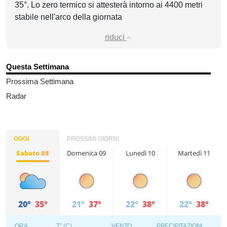
35°. Lo zero termico si attesterà intorno ai 4400 metri
stabile nell'arco della giornata
riduci
Questa Settimana
Prossima Settimana
Radar
OGGI
PROSSIMI GIORNI
Sabato 08
Domenica 09
Lunedì 10
Martedì 11
20°
35°
21°
37°
22°
38°
22°
38°
ORA
T° (C)
VENTO
PRECIPITAZIONI