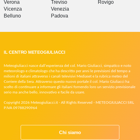
Verona
Treviso
Rovigo
Vicenza
Venezia
Belluno
Padova
IL CENTRO METEOGIULIACCI
Meteogiuliacci nasce dall’esperienza del col. Mario Giuliacci, simpatico e noto
meteorologo e climatologo che ha descritto per anni le previsioni del tempo a
milioni di italiani attraverso i canali televisivi Mediaset e la rubrica meteo del
Corriere della Sera. Attraverso questo nuovo portale il col. Mario Giuliacci ha
scelto di continuare a informare gli italiani fornendo loro un servizio previsionale
serio ma anche bello, innovativo e facile da usare.
Copyright 2026 Meteogiuliacci.it - All Rights Reserved - METEOGIULIACCI SRL
P.IVA 09788290964
Chi siamo