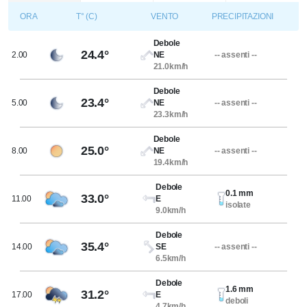
ORA
T° (C)
VENTO
PRECIPITAZIONI
Debole
24.4°
2.00
NE
-- assenti --
21.0km/h
Debole
23.4°
5.00
NE
-- assenti --
23.3km/h
Debole
25.0°
8.00
NE
-- assenti --
19.4km/h
Debole
0.1 mm
33.0°
11.00
E
isolate
9.0km/h
Debole
35.4°
14.00
SE
-- assenti --
6.5km/h
Debole
1.6 mm
31.2°
17.00
E
deboli
4.7km/h