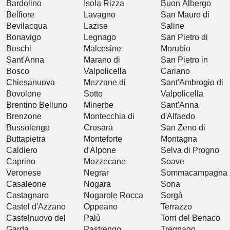
Bardolino
Isola Rizza
Buon Albergo
Belfiore
Lavagno
San Mauro di
Bevilacqua
Lazise
Saline
Bonavigo
Legnago
San Pietro di
Boschi
Malcesine
Morubio
Sant'Anna
Marano di
San Pietro in
Bosco
Valpolicella
Cariano
Chiesanuova
Mezzane di
Sant'Ambrogio di
Bovolone
Sotto
Valpolicella
Brentino Belluno
Minerbe
Sant'Anna
Brenzone
Montecchia di
d'Alfaedo
Bussolengo
Crosara
San Zeno di
Buttapietra
Monteforte
Montagna
Caldiero
d'Alpone
Selva di Progno
Caprino
Mozzecane
Soave
Veronese
Negrar
Sommacampagna
Casaleone
Nogara
Sona
Castagnaro
Nogarole Rocca
Sorgà
Castel d'Azzano
Oppeano
Terrazzo
Castelnuovo del
Palù
Torri del Benaco
Garda
Pastrengo
Tregnago