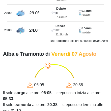
Debole
0.1 mm
29.0°
20.00
E
isolate
7.4km/h
Debole
0.5 mm
24.0°
23.00
NE
isolate
11.1km/h
Dati aggiornati alle ore 00.00 del 06/08/2026
Alba e Tramonto di
Venerdì 07 Agosto
06:05
20:38
Il sole
sorge
alle ore:
06:05
, il crepuscolo inizia alle ore:
05:33
.
Il sole
tramonta
alle ore:
20:38
, il crepuscolo termina alle
ore:
21:10
.