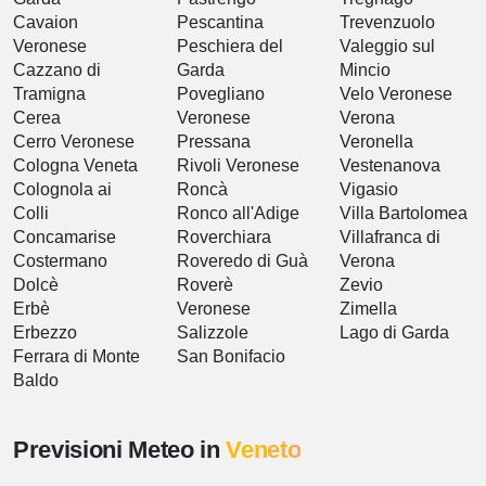
Cavaion
Pescantina
Trevenzuolo
Veronese
Peschiera del
Valeggio sul
Cazzano di
Garda
Mincio
Tramigna
Povegliano
Velo Veronese
Cerea
Veronese
Verona
Cerro Veronese
Pressana
Veronella
Cologna Veneta
Rivoli Veronese
Vestenanova
Colognola ai
Roncà
Vigasio
Colli
Ronco all'Adige
Villa Bartolomea
Concamarise
Roverchiara
Villafranca di
Costermano
Roveredo di Guà
Verona
Dolcè
Roverè
Zevio
Erbè
Veronese
Zimella
Erbezzo
Salizzole
Lago di Garda
Ferrara di Monte
San Bonifacio
Baldo
Previsioni Meteo in
Veneto