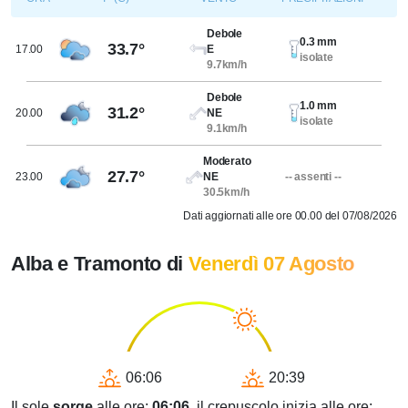
Debole
0.3 mm
33.7°
17.00
E
isolate
9.7km/h
Debole
1.0 mm
31.2°
20.00
NE
isolate
9.1km/h
Moderato
27.7°
23.00
NE
-- assenti --
30.5km/h
Dati aggiornati alle ore 00.00 del 07/08/2026
Alba e Tramonto di
Venerdì 07 Agosto
06:06
20:39
Il sole
sorge
alle ore:
06:06
, il crepuscolo inizia alle ore: