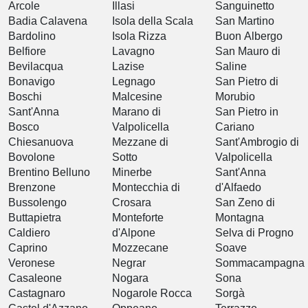
Arcole
Illasi
Sanguinetto
Badia Calavena
Isola della Scala
San Martino
Bardolino
Isola Rizza
Buon Albergo
Belfiore
Lavagno
San Mauro di
Bevilacqua
Lazise
Saline
Bonavigo
Legnago
San Pietro di
Boschi
Malcesine
Morubio
Sant'Anna
Marano di
San Pietro in
Bosco
Valpolicella
Cariano
Chiesanuova
Mezzane di
Sant'Ambrogio di
Bovolone
Sotto
Valpolicella
Brentino Belluno
Minerbe
Sant'Anna
Brenzone
Montecchia di
d'Alfaedo
Bussolengo
Crosara
San Zeno di
Buttapietra
Monteforte
Montagna
Caldiero
d'Alpone
Selva di Progno
Caprino
Mozzecane
Soave
Veronese
Negrar
Sommacampagna
Casaleone
Nogara
Sona
Castagnaro
Nogarole Rocca
Sorgà