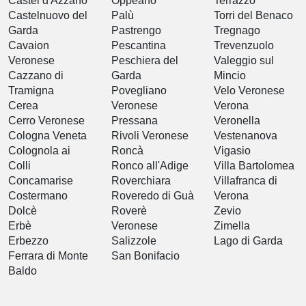
Castel d'Azzano
Oppeano
Terrazzo
Castelnuovo del
Palù
Torri del Benaco
Garda
Pastrengo
Tregnago
Cavaion
Pescantina
Trevenzuolo
Veronese
Peschiera del
Valeggio sul
Cazzano di
Garda
Mincio
Tramigna
Povegliano
Velo Veronese
Cerea
Veronese
Verona
Cerro Veronese
Pressana
Veronella
Cologna Veneta
Rivoli Veronese
Vestenanova
Colognola ai
Roncà
Vigasio
Colli
Ronco all'Adige
Villa Bartolomea
Concamarise
Roverchiara
Villafranca di
Costermano
Roveredo di Guà
Verona
Dolcè
Roverè
Zevio
Erbè
Veronese
Zimella
Erbezzo
Salizzole
Lago di Garda
Ferrara di Monte
San Bonifacio
Baldo