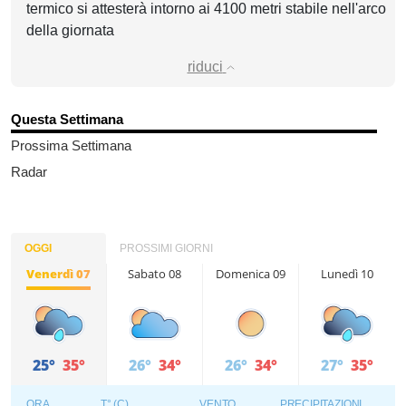
termico si attesterà intorno ai 4100 metri stabile nell'arco
della giornata
riduci
Questa Settimana
Prossima Settimana
Radar
OGGI
PROSSIMI GIORNI
Venerdì 07
Sabato 08
Domenica 09
Lunedì 10
25°
35°
26°
34°
26°
34°
27°
35°
ORA
T° (C)
VENTO
PRECIPITAZIONI