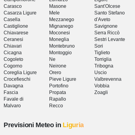
Carasco
Masone
Sant'Olcese
Casarza Ligure
Mele
Santo Stefano
Casella
Mezzanego
d'Aveto
Castiglione
Mignanego
Savignone
Chiavarese
Moconesi
Serra Riccò
Ceranesi
Moneglia
Sestri Levante
Chiavari
Montebruno
Sori
Cicagna
Montoggio
Tiglieto
Cogoleto
Ne
Torriglia
Cogorno
Neirone
Tribogna
Coreglia Ligure
Orero
Uscio
Crocefieschi
Pieve Ligure
Valbrevenna
Davagna
Portofino
Vobbia
Fascia
Propata
Zoagli
Favale di
Rapallo
Malvaro
Recco
Previsioni Meteo in
Liguria