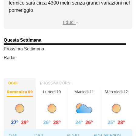
termico sarà circa 4300 metri senza grandi variazioni nel
pomeriggio
riduci
Questa Settimana
Prossima Settimana
Radar
OGGI
PROSSIMI GIORNI
Domenica 09
Lunedì 10
Martedì 11
Mercoledì 12
27°
29°
26°
28°
24°
26°
25°
28°
ORA
T° (C)
VENTO
PRECIPITAZIONI