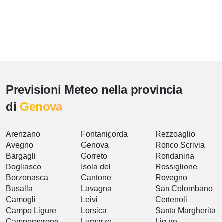
Previsioni Meteo nella provincia
di
Genova
Arenzano
Fontanigorda
Rezzoaglio
Avegno
Genova
Ronco Scrivia
Bargagli
Gorreto
Rondanina
Bogliasco
Isola del
Rossiglione
Borzonasca
Cantone
Rovegno
Busalla
Lavagna
San Colombano
Camogli
Leivi
Certenoli
Campo Ligure
Lorsica
Santa Margherita
Campomorone
Lumarzo
Ligure