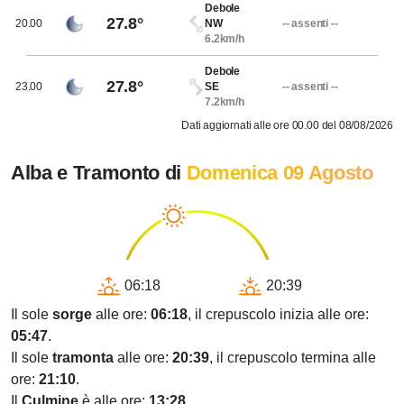
Debole
27.8°
20.00
NW
-- assenti --
6.2km/h
Debole
27.8°
23.00
SE
-- assenti --
7.2km/h
Dati aggiornati alle ore 00.00 del 08/08/2026
Alba e Tramonto di
Domenica 09 Agosto
06:18
20:39
Il sole
sorge
alle ore:
06:18
, il crepuscolo inizia alle ore:
05:47
.
Il sole
tramonta
alle ore:
20:39
, il crepuscolo termina alle
ore:
21:10
.
Il
Culmine
è alle ore:
13:28
.