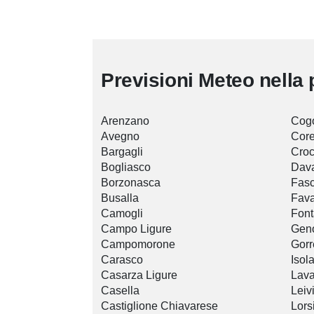
Previsioni Meteo nella 
Arenzano
Cog
Avegno
Core
Bargagli
Croc
Bogliasco
Dav
Borzonasca
Fasc
Busalla
Fava
Camogli
Font
Campo Ligure
Gen
Campomorone
Gorr
Carasco
Isol
Casarza Ligure
Lav
Casella
Leiv
Castiglione Chiavarese
Lors