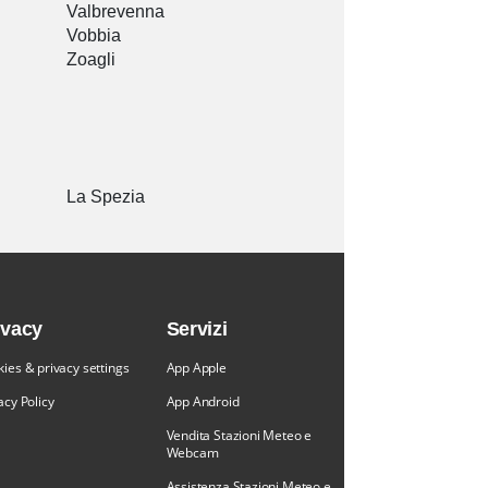
Valbrevenna
Vobbia
Zoagli
La Spezia
ivacy
Servizi
ies & privacy settings
App Apple
acy Policy
App Android
Vendita Stazioni Meteo e
Webcam
Assistenza Stazioni Meteo e