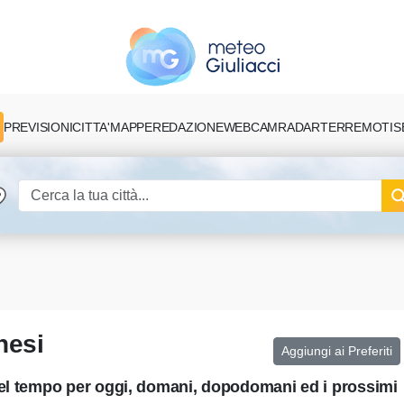
PREVISIONI
CITTA'
MAPPE
REDAZIONE
TERREMOTI
S
WEBCAM
RADAR
nesi
Aggiungi ai Preferiti
del tempo per oggi, domani, dopodomani ed i prossimi