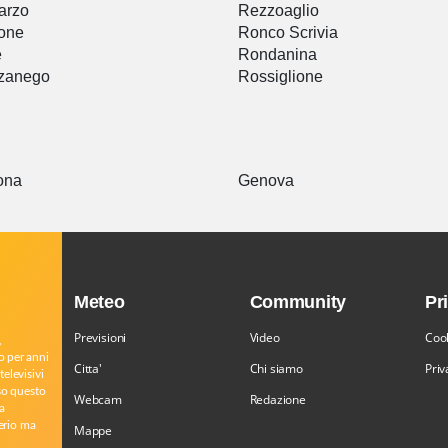
arzo
Rezzoaglio
one
Ronco Scrivia
e
Rondanina
zanego
Rossiglione
ona
Genova
Meteo
Community
Pr
Previsioni
Video
Cook
,
o per anni
Citta'
Chi siamo
Priv
televisivi
rso questo
Webcam
Redazione
a
serio ma
Mappe