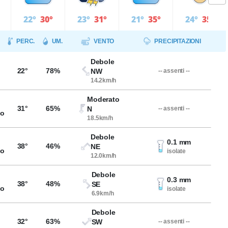
22°
30°
23°
31°
21°
35°
24°
35°
PERC.
UM.
VENTO
PRECIPITAZIONI
Debole
22°
78%
NW
-- assenti --
14.2km/h
Moderato
31°
65%
N
-- assenti --
so
18.5km/h
Debole
0.1 mm
38°
46%
NE
so
isolate
12.0km/h
Debole
0.3 mm
38°
48%
SE
so
isolate
6.9km/h
Debole
32°
63%
SW
-- assenti --