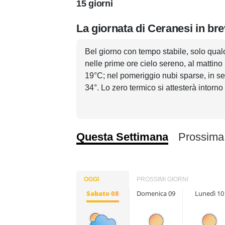
15 giorni
La giornata di Ceranesi in br
Bel giorno con tempo stabile, solo qual
nelle prime ore cielo sereno, al mattin
19°C; nel pomeriggio nubi sparse, in s
34°. Lo zero termico si attesterà intorno
Questa Settimana
Prossima
OGGI
PROSSIMI GIORNI
Sabato 08
Domenica 09
Lunedì 10