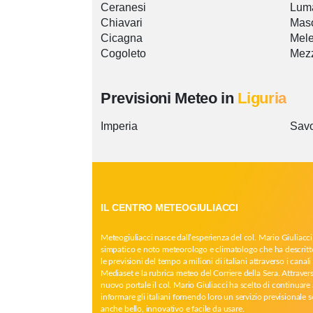
Ceranesi
Lum
Chiavari
Mas
Cicagna
Mel
Cogoleto
Mez
Previsioni Meteo in
Liguria
Imperia
Sav
IL CENTRO METEOGIULIACCI
Meteogiuliacci nasce dall’esperienza del col. Mario Giuliacci
simpatico e noto meteorologo e climatologo che ha descritt
le previsioni del tempo a milioni di italiani attraverso i canali 
Mediaset e la rubrica meteo del Corriere della Sera. Attrave
nuovo portale il col. Mario Giuliacci ha scelto di continuare 
informare gli italiani fornendo loro un servizio previsionale 
anche bello, innovativo e facile da usare.