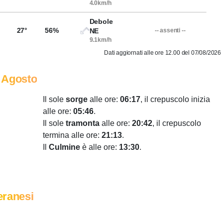
4.0km/h
Debole
27°
56%
NE
-- assenti --
9.1km/h
Dati aggiornati alle ore 12.00 del 07/08/2026
 Agosto
Il sole
sorge
alle ore:
06:17
, il crepuscolo inizia
alle ore:
05:46
.
Il sole
tramonta
alle ore:
20:42
, il crepuscolo
termina alle ore:
21:13
.
Il
Culmine
è alle ore:
13:30
.
eranesi