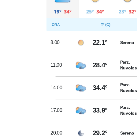
19°
34°
25°
34°
23°
32°
ORA
T° (C)
22.1°
8.00
Sereno
Parz.
28.4°
11.00
Nuvolo
Parz.
34.4°
14.00
Nuvolo
Parz.
33.9°
17.00
Nuvolo
29.2°
20.00
Sereno