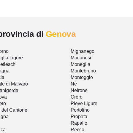
provincia di
Genova
orno
Mignanego
glia Ligure
Moconesi
efieschi
Moneglia
agna
Montebruno
ia
Montoggio
le di Malvaro
Ne
anigorda
Neirone
ova
Orero
eto
Pieve Ligure
a del Cantone
Portofino
agna
Propata
i
Rapallo
ica
Recco