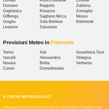
Donato
Ronco Biellese
Zimone
Dorzano
Roppolo
Zubiena
Gaglianico
Rosazza
Zumaglia
Gifflenga
Sagliano Micca
Mosso
Graglia
Sala Biellese
Bielmonte
Lessona
Salussola
Previsioni Meteo in
Piemonte
Torino
Asti
Gravellona Toce
Vercelli
Alessandria
Omegna
Novara
Biella
Verbania
Cuneo
Domodossola
IL CENTRO METEOGIULIACCI
Meteogiuliacci nasce dall’esperienza del col. Mario Giuliacci, simpatico e noto