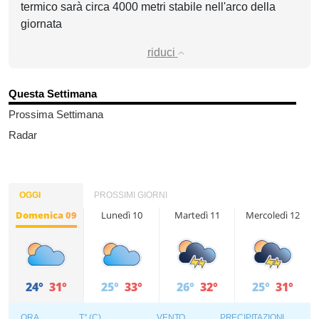
termico sarà circa 4000 metri stabile nell'arco della
giornata
riduci
Questa Settimana
Prossima Settimana
Radar
OGGI
PROSSIMI GIORNI
Domenica 09
Lunedì 10
Martedì 11
Mercoledì 12
24°
31°
25°
33°
26°
32°
25°
31°
ORA
T° (C)
VENTO
PRECIPITAZIONI