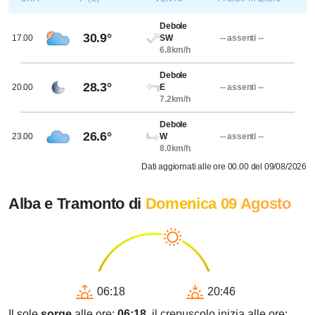
Debole
30.9°
17.00
SW
-- assenti --
6.8km/h
Debole
28.3°
20.00
E
-- assenti --
7.2km/h
Debole
26.6°
23.00
W
-- assenti --
8.0km/h
Dati aggiornati alle ore 00.00 del 09/08/2026
Alba e Tramonto di
Domenica 09 Agosto
06:18
20:46
Il sole
sorge
alle ore:
06:18
, il crepuscolo inizia alle ore: