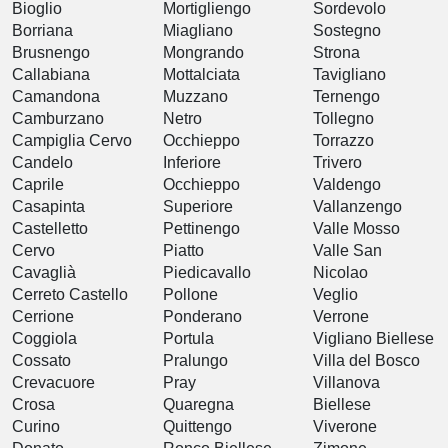
Bioglio
Mortigliengo
Sordevolo
Borriana
Miagliano
Sostegno
Brusnengo
Mongrando
Strona
Callabiana
Mottalciata
Tavigliano
Camandona
Muzzano
Ternengo
Camburzano
Netro
Tollegno
Campiglia Cervo
Occhieppo
Torrazzo
Candelo
Inferiore
Trivero
Caprile
Occhieppo
Valdengo
Casapinta
Superiore
Vallanzengo
Castelletto
Pettinengo
Valle Mosso
Cervo
Piatto
Valle San
Cavaglià
Piedicavallo
Nicolao
Cerreto Castello
Pollone
Veglio
Cerrione
Ponderano
Verrone
Coggiola
Portula
Vigliano Biellese
Cossato
Pralungo
Villa del Bosco
Crevacuore
Pray
Villanova
Crosa
Quaregna
Biellese
Curino
Quittengo
Viverone