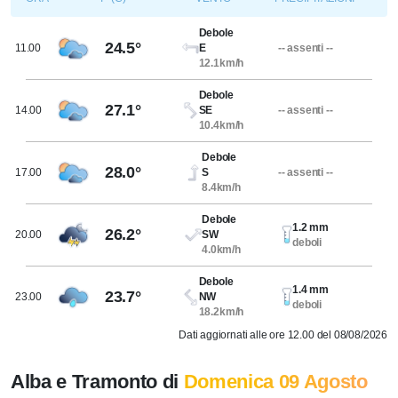
Debole
24.5°
11.00
E
-- assenti --
12.1km/h
Debole
27.1°
14.00
SE
-- assenti --
10.4km/h
Debole
28.0°
17.00
S
-- assenti --
8.4km/h
Debole
1.2 mm
26.2°
20.00
SW
deboli
4.0km/h
Debole
1.4 mm
23.7°
23.00
NW
deboli
18.2km/h
Dati aggiornati alle ore 12.00 del 08/08/2026
Alba e Tramonto di
Domenica 09 Agosto