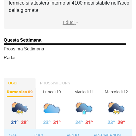
termico si attesterà intorno ai 4100 metri stabile nell'arco
della giornata
riduci
Questa Settimana
Prossima Settimana
Radar
OGGI
PROSSIMI GIORNI
Domenica 09
Lunedì 10
Martedì 11
Mercoledì 12
21°
28°
23°
31°
24°
31°
23°
29°
ORA
T° (C)
VENTO
PRECIPITAZIONI