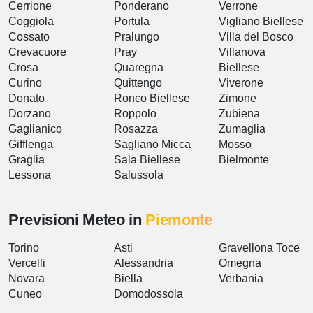
Cerrione
Ponderano
Verrone
Coggiola
Portula
Vigliano Biellese
Cossato
Pralungo
Villa del Bosco
Crevacuore
Pray
Villanova
Crosa
Quaregna
Biellese
Curino
Quittengo
Viverone
Donato
Ronco Biellese
Zimone
Dorzano
Roppolo
Zubiena
Gaglianico
Rosazza
Zumaglia
Gifflenga
Sagliano Micca
Mosso
Graglia
Sala Biellese
Bielmonte
Lessona
Salussola
Previsioni Meteo in
Piemonte
Torino
Asti
Gravellona Toce
Vercelli
Alessandria
Omegna
Novara
Biella
Verbania
Cuneo
Domodossola