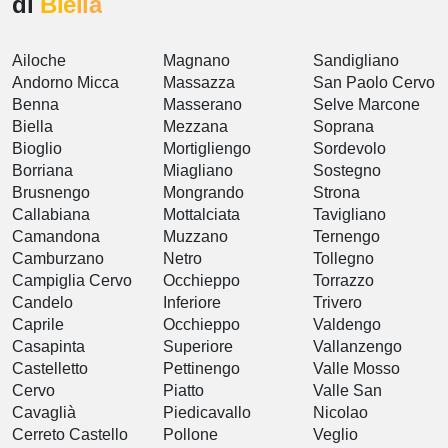
di
Biella
Ailoche
Magnano
Sandigliano
Andorno Micca
Massazza
San Paolo Cervo
Benna
Masserano
Selve Marcone
Biella
Mezzana
Soprana
Bioglio
Mortigliengo
Sordevolo
Borriana
Miagliano
Sostegno
Brusnengo
Mongrando
Strona
Callabiana
Mottalciata
Tavigliano
Camandona
Muzzano
Ternengo
Camburzano
Netro
Tollegno
Campiglia Cervo
Occhieppo
Torrazzo
Candelo
Inferiore
Trivero
Caprile
Occhieppo
Valdengo
Casapinta
Superiore
Vallanzengo
Castelletto
Pettinengo
Valle Mosso
Cervo
Piatto
Valle San
Cavaglià
Piedicavallo
Nicolao
Cerreto Castello
Pollone
Veglio