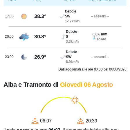
ORA
T° (C)
VENTO
PRECIPITAZIONI
Debole
38.3°
17.00
SW
-- assenti --
12.7km/h
Debole
0.6 mm
30.8°
20.00
S
isolate
3.3km/h
Debole
26.9°
23.00
SW
-- assenti --
6.9km/h
Dati aggiornati alle ore 00.00 del 06/08/2026
Alba e Tramonto di
Giovedì 06 Agosto
06:07
20:39