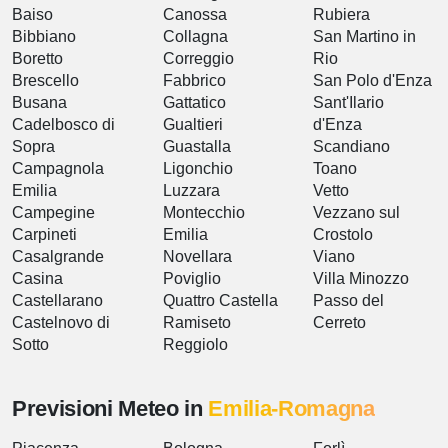
Baiso
Canossa
Rubiera
Bibbiano
Collagna
San Martino in
Boretto
Correggio
Rio
Brescello
Fabbrico
San Polo d'Enza
Busana
Gattatico
Sant'Ilario
Cadelbosco di
Gualtieri
d'Enza
Sopra
Guastalla
Scandiano
Campagnola
Ligonchio
Toano
Emilia
Luzzara
Vetto
Campegine
Montecchio
Vezzano sul
Carpineti
Emilia
Crostolo
Casalgrande
Novellara
Viano
Casina
Poviglio
Villa Minozzo
Castellarano
Quattro Castella
Passo del
Castelnovo di
Ramiseto
Cerreto
Sotto
Reggiolo
Previsioni Meteo in
Emilia-Romagna