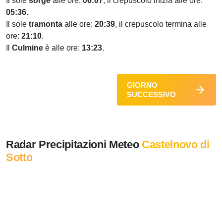
Il sole
sorge
alle ore:
06:07
, il crepuscolo inizia alle ore:
05:36
.
Il sole
tramonta
alle ore:
20:39
, il crepuscolo termina alle
ore:
21:10
.
Il
Culmine
è alle ore:
13:23
.
GIORNO
SUCCESSIVO
Radar Precipitazioni Meteo
Castelnovo di
Sotto