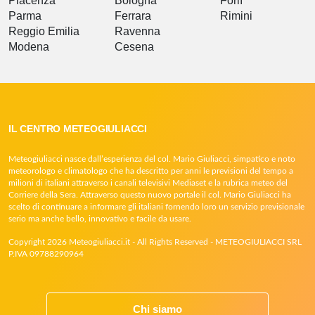
Piacenza
Bologna
Forlì
Parma
Ferrara
Rimini
Reggio Emilia
Ravenna
Modena
Cesena
IL CENTRO METEOGIULIACCI
Meteogiuliacci nasce dall’esperienza del col. Mario Giuliacci, simpatico e noto
meteorologo e climatologo che ha descritto per anni le previsioni del tempo a
milioni di italiani attraverso i canali televisivi Mediaset e la rubrica meteo del
Corriere della Sera. Attraverso questo nuovo portale il col. Mario Giuliacci ha
scelto di continuare a informare gli italiani fornendo loro un servizio previsionale
serio ma anche bello, innovativo e facile da usare.
Copyright 2026 Meteogiuliacci.it - All Rights Reserved - METEOGIULIACCI SRL
P.IVA 09788290964
Chi siamo